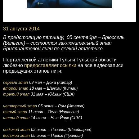
31 августа 2014
В предстоящую пятницу, 05 сентября – Брюссель
(Бельгия) – состоится заключительный этап
Бриллиантовой лиги по легкой атлетике.
Портал легкой атлетики Тулы и Тульской области
любезно
предоставляет ссылки
на все видеозаписи
предыдущих этапов лиги:
первый этап
09 мая – Доха (Катар)
второй этап
18 мая – Шанхай (Китай)
третий этап
31 мая – Юджин (США)
четвертый этап
05 июня – Рим (Италия)
пятый этап
11 июня – Осло (Норвегия)
шестой этап
14 июня – Нью-Йорк (США)
седьмой этап
03 июля – Лозанна (Швейцария)
восьмой этап
05 июля – Париж (Франция)