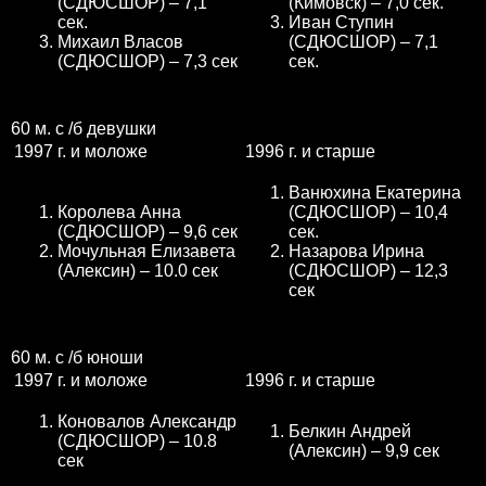
(СДЮСШОР) – 7,1
(Кимовск) – 7,0 сек.
сек.
Иван Ступин
Михаил Власов
(СДЮСШОР) – 7,1
(СДЮСШОР) – 7,3 сек
сек.
60 м. с /б девушки
1997 г. и моложе
1996 г. и старше
Ванюхина Екатерина
Королева Анна
(СДЮСШОР) – 10,4
(СДЮСШОР) – 9,6 сек
сек.
Мочульная Елизавета
Назарова Ирина
(Алексин) – 10.0 сек
(СДЮСШОР) – 12,3
сек
60 м. с /б юноши
1997 г. и моложе
1996 г. и старше
Коновалов Александр
Белкин Андрей
(СДЮСШОР) – 10.8
(Алексин) – 9,9 сек
сек