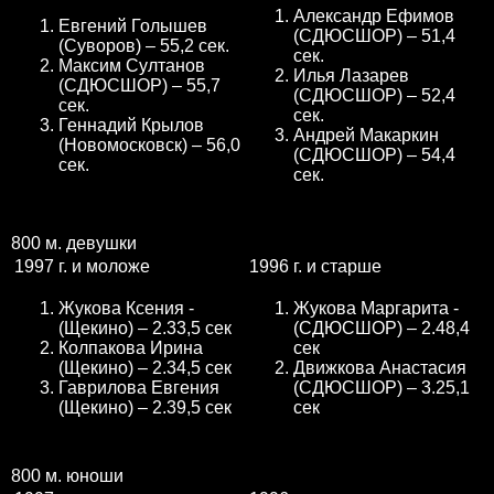
Александр Ефимов
Евгений Голышев
(СДЮСШОР) – 51,4
(Суворов) – 55,2 сек.
сек.
Максим Султанов
Илья Лазарев
(СДЮСШОР) – 55,7
(СДЮСШОР) – 52,4
сек.
сек.
Геннадий Крылов
Андрей Макаркин
(Новомосковск) – 56,0
(СДЮСШОР) – 54,4
сек.
сек.
800 м. девушки
1997 г. и моложе
1996 г. и старше
Жукова Ксения -
Жукова Маргарита -
(Щекино) – 2.33,5 сек
(СДЮСШОР) – 2.48,4
Колпакова Ирина
сек
(Щекино) – 2.34,5 сек
Движкова Анастасия
Гаврилова Евгения
(СДЮСШОР) – 3.25,1
(Щекино) – 2.39,5 сек
сек
800 м. юноши