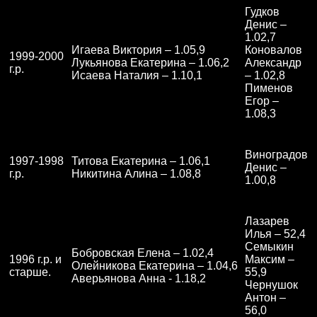
Гудков
Денис –
1.02,7
Игаева Виктория – 1.05,9
Коновалов
1999-2000
Лукьянова Екатерина – 1.06,2
Александр
г.р.
Исаева Наталия – 1.10,1
– 1.02,8
Пименов
Егор –
1.08,3
Виноградов
1997-1998
Титова Екатерина – 1.06,1
Денис –
г.р.
Никитина Алина – 1.08,8
1.00,8
Лазарев
Илья – 52,4
Семыкин
Бобровская Елена – 1.02,4
1996 г.р. и
Максим –
Олейникова Екатерина – 1.04,6
старше.
55,9
Аверьянова Анна - 1.18,2
Чернушок
Антон –
56,0