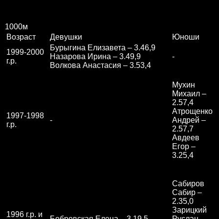
1000м
Возраст
Девушки
Юноши
Бурыгина Елизавета – 3.46,9
1999-2000
Назарова Ирина – 3.49,9
-
г.р.
Волкова Анастасия – 3.53,4
Мухин
Михаил –
2.57,4
Атрощенко
1997-1998
-
Андрей –
г.р.
2.57,7
Авдеев
Егор –
3.25,4
Сабиров
Сабир –
2.35,0
Зарицкий
1996 г.р. и
Бобровская Елена – 3.19,5
Руслан –