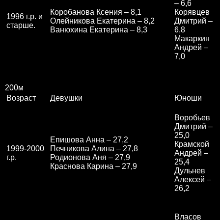
– 6,6
Коробанова Ксения – 8,1
Корявцев
1996 г.р. и
Олейникова Екатерина – 8,2
Дмитрий –
старше.
Ванюхина Екатерина – 8,3
6,8
Макаркин
Андрей –
7,0
200м
Возраст
Девушки
Юноши
Воробьев
Дмитрий –
25,0
Епишова Анна – 27,2
Крамской
1999-2000
Печникова Алина – 27,8
Андрей –
г.р.
Родионова Аня – 27,9
25,4
Краснова Карина – 27,9
Дульнев
Алексей –
26,2
Власов