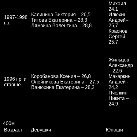
Михаил –
24,1
Калинина Виктория – 26,5
Илюхин
1997-1998
Титова Екатерина – 28,3
Андрей–
г.р.
Лямзина Валентина – 28,8
25,7
Краснов
Сергей –
25,7
Жильцов
Александр
– 22,6
Коробанова Ксения – 26,8
Макаркин
1996 г.р. и
Олейникова Екатерина – 27,5
Андрей -
старше.
Ванюхина Екатерина – 28,2
24,2
Пчелкин
Никита –
24,9
400м
Возраст
Девушки
Юноши