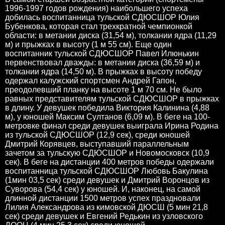
1996-1997 годов рождения) наибольшего успеха
добилась воспитанница тульской СДЮСШОР Юлия
Бубенкова, которая стал трехкратной чемпионкой
области: в метании диска (31,54 м), толкании ядра (11,29
м) и прыжках в высоту (1 м 55 см). Еще один
воспитанник тульской СДЮСШОР Павел Илюнькин
первенствовал дважды: в метании диска (36,59 м) и
толкании ядра (14,50 м). В прыжках в высоту победу
одержал калужский спортсмен Андрей Гапон,
преодолевший планку на высоте 1 м 70 см. Не было
равных представителям тульской СДЮСШОР в прыжках
в длину. У девушек победила Виктория Калинина (4,88
м), у юношей Максим Султанов (6,09 м). В беге на 100-
метровке финал среди девушек выиграла Ирина Родина
из тульской СДЮСШОР (12,9 сек), среди юношей
Дмитрий Корявцев, выступавший параллельным
зачетом за тульскую СДЮСШОР и Новомосковск (10,9
сек). В беге на дистанции 400 метров победы одержали
воспитанница тульской СДЮСШОР Любовь Бакулина
(1мин 03,5 сек) среди девушек и Дмитрий Воронцов из
Суворова (54,4 сек) у юношей. И, наконец, на самой
длинной дистанции 1500 метров успех праздновали
Лилия Александрова из кимовской ДЮСШ (5 мин 21,8
сек) среди девушек и Евгений Редькин из узловского