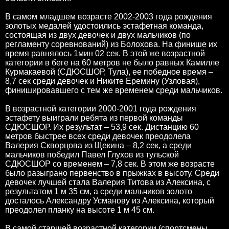
В самом младшем возрасте 2002-2003 года рождения
золотых медалей удостоились эстафетная команда,
состоящая из двух девочек и двух мальчиков (по
регламенту соревнований) из Болохова. На финише их
время равнялось 1мин 02 сек. В этой же возрастной
категории в беге на 60 метров не было равных Камилле
Курмакаевой (СДЮСШОР, Тула), ее победное время –
8,7 сек среди девочек и Никите Еремину (Узловая),
финишировавшего с тем же временем среди мальчиков.
В возрастной категории 2000-2001 года рождения
эстафету выиграли ребята из первой команды
СДЮСШОР. Их результат – 53,9 сек. Дистанцию 60
метров быстрее всех среди девочек преодолела
Валерия Скворцова из Щекина – 8,2 сек, а среди
мальчиков победил Павел Глухов из тульской
СДЮСШОР со временем – 7,8 сек. В этом же возрасте
было разыграно первенство в прыжках в высоту. Среди
девочек лучшей стала Валерия Титова из Алексина, с
результатом 1 м 35 см, а среди мальчиков золото
досталось Александру Усманову из Алексина, который
преодолел планку на высоте 1 м 45 см.
В самой старшей возрастной категории (спортсмены