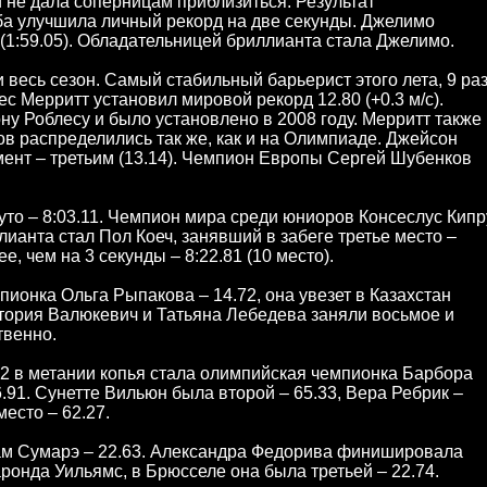
не дала соперницам приблизиться. Результат
ба улучшила личный рекорд на две секунды. Джелимо
 (1:59.05). Обладательницей бриллианта стала Джелимо.
ли весь сезон. Самый стабильный барьерист этого лета, 9 ра
 Мерритт установил мировой рекорд 12.80 (+0.3 м/с).
 Роблесу и было установлено в 2008 году. Мерритт также
ов распределились так же, как и на Олимпиаде. Джейсон
ент – третьим (13.14). Чемпион Европы Сергей Шубенков
то – 8:03.11. Чемпион мира среди юниоров Консеслус Кипр
ианта стал Пол Коеч, занявший в забеге третье место –
, чем на 3 секунды – 8:22.81 (10 место).
онка Ольга Рыпакова – 14.72, она увезет в Казахстан
ктория Валюкевич и Татьяна Лебедева заняли восьмое и
твенно.
2 в метании копья стала олимпийская чемпионка Барбора
.91. Сунетте Вильюн была второй – 65.33, Вера Ребрик –
есто – 62.27.
иам Сумарэ – 22.63. Александра Федорива финишировала
ронда Уильямс, в Брюсселе она была третьей – 22.74.