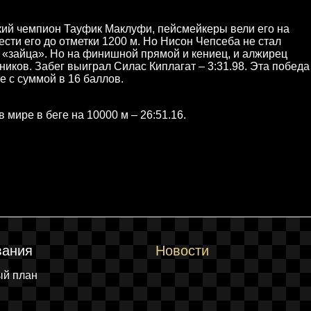
кий чемпион Тауфик Маклуфи, пейсмейкеры вели его на
сти его до отметки 1200 м. Но Нисон Чепсеба не стал
и «зайца». Но на финишной прямой и кениец, и алжирец
иков. Забег выиграл Силас Киплагат – 3:31.98. Эта победа
е с суммой в 16 баллов.
 мире в беге на 10000 м – 26:51.16.
вания
Новости
ый план