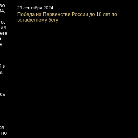
во
23 сентября 2024
94.
Победа на Первенстве России до 18 лет по
эстафетному бегу
о,
вил
чете
л
е
8 и
а
сь
ся
 но