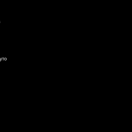
з
уто