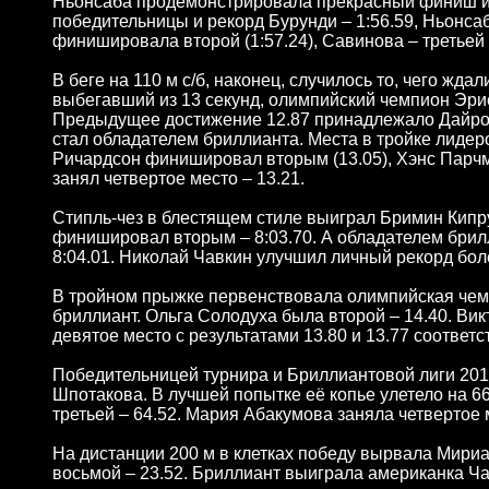
Ньонсаба продемонстрировала прекрасный финиш и 
победительницы и рекорд Бурунди – 1:56.59, Ньонса
финишировала второй (1:57.24), Савинова – третьей
В беге на 110 м с/б, наконец, случилось то, чего жда
выбегавший из 13 секунд, олимпийский чемпион Эриес
Предыдущее достижение 12.87 принадлежало Дайрону
стал обладателем бриллианта. Места в тройке лидер
Ричардсон финишировал вторым (13.05), Хэнс Парчм
занял четвертое место – 13.21.
Стипль-чез в блестящем стиле выиграл Бримин Кипру
финишировал вторым – 8:03.70. А обладателем брилл
8:04.01. Николай Чавкин улучшил личный рекорд более
В тройном прыжке первенствовала олимпийская чемпи
бриллиант. Ольга Солодуха была второй – 14.40. Ви
девятое место с результатами 13.80 и 13.77 соответс
Победительницей турнира и Бриллиантовой лиги 201
Шпотакова. В лучшей попытке её копье улетело на 66
третьей – 64.52. Мария Абакумова заняла четвертое м
На дистанции 200 м в клетках победу вырвала Мир
восьмой – 23.52. Бриллиант выиграла американка Ча