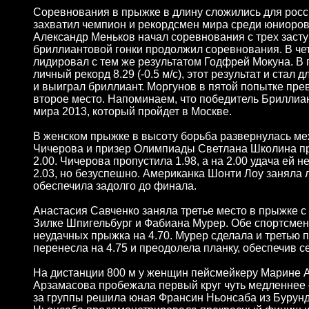
Соревнования в прыжке в длину сложились для росси
захватил чемпион и рекордсмен мира среди юниоров С
Александр Меньков начал соревнования с трех заступ
бриллиантовой гонки продолжил соревнования. В чет
лидировал с тем же результатом Годфрей Мокуна. В 
личный рекорд 8.29 (-0.5 м/с), этот результат и ста
и выиграл бриллиант. Моргунов в пятой попытке прев
второе место. Напоминаем, что победитель Бриллиант
мира 2013, который пройдет в Москве.
В женском прыжке в высоту борьба развернулась ме
Чичерова и призер Олимпиады Светлана Школина пре
2.00. Чичерова пропустила 1.98, а на 2.00 удача ей
2.03, но безуспешно. Американка Шонти Лоу заняла л
обеспечила задолго до финала.
Анастасия Савченко заняла третье место в прыжке с 
Зилке Шпигельбург и Фабиана Мурер. Обе спортсменк
неудачных прыжка на 4.70. Мурер сделала и третью 
перенесла на 4.75 и преодолела планку, обеспечив с
На дистанции 800 м у женщин пейсмейкеру Марине А
Арзамасова пробежала первый круг чуть медленнее – 
за группы решила юная Франсин Ньонсаба из Бурунд