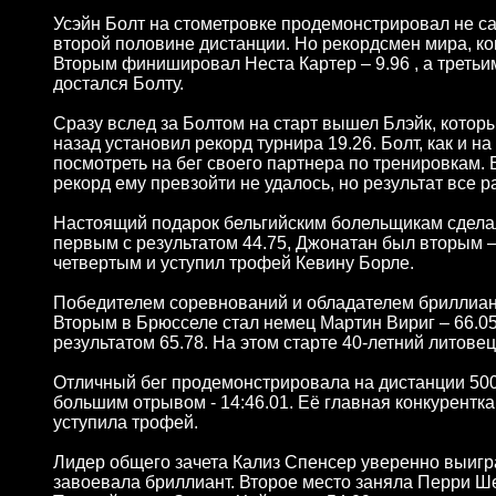
Усэйн Болт на стометровке продемонстрировал не са
второй половине дистанции. Но рекордсмен мира, коне
Вторым финишировал Неста Картер – 9.96 , а третьи
достался Болту.
Сразу вслед за Болтом на старт вышел Блэйк, котор
назад установил рекорд турнира 19.26. Болт, как и 
посмотреть на бег своего партнера по тренировкам.
рекорд ему превзойти не удалось, но результат все 
Настоящий подарок бельгийским болельщикам сдела
первым с результатом 44.75, Джонатан был вторым –
четвертым и уступил трофей Кевину Борле.
Победителем соревнований и обладателем бриллианто
Вторым в Брюсселе стал немец Мартин Вириг – 66.05
результатом 65.78. На этом старте 40-летний литов
Отличный бег продемонстрировала на дистанции 50
большим отрывом - 14:46.01. Её главная конкурентка 
уступила трофей.
Лидер общего зачета Кализ Спенсер уверенно выиграл
завоевала бриллиант. Второе место заняла Перри Ше