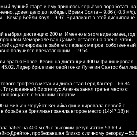
мый лучший старт, и ему пришлось серьёзно поработать на
чно, довел дело до победы. Время Болта – 9.86 (+0.3 м/с).
м – Кемар Бейли-Коул – 9.97. Бриллиант в этой дисциплине
ый выбрал дистанцию 200 м. Именно в этом виде ямаец год
на прошлом Мемориале ван Дамме, остался на арене, чтобы
 Блэйк доминировал в забеге с первых метров, собственный
равно получился впечатляющим – 19.54.
ли братья Борле. Кевин на дистанции 400 м финишировал
 45.02. Лидер бриллиантовой гонки Лугелин Сантос был ли
вого трофея в метании диска стал Герд Кантер – 66.84.
. Титулованный Виргилиус Алекна занял третье место с
ец попрощался с большим спортом.
00 м Вивьен Черуйот. Кенийка финишировала первой с
в борьбе за бриллиант заняла второе место (14:47.18) и
а забег на 400 м с/б с высоким результатом 53.69 и
йкс-Дрейтон, пробежавшая близко к личному рекорду – 53.