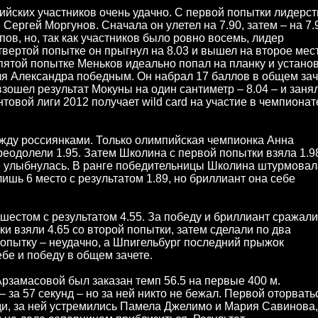
йских участников очень удачно. С первой попытки лидерст
ергей Моргунов. Сначала он улетел на 7.90, затем – на 7.
ов, но, так как участников было ровно восемь, лидер
вертой попытке он прыгнул на 8.03 и вышел на второе мест
пятой попытке Меньков идеально попал на планку и устано
л для Александра победным. Он набрал 17 баллов в общем за
зошел результат Мокуны на один сантиметр – 8.04 – и заня
овой лиги 2012 получает wild card на участие в чемпионат
жду россиянками. Только олимпийская чемпионка Анна
одолели 1.95. Затем Школина с первой попытки взяла 1.9
 не улыбнулась. В ранге победительницы Школина штурмовал
ишь 6 место с результатом 1.89, но бриллиант она себе
шестом с результатом 4.55. За победу и бриллиант сражали
и взяли 4.65 со второй попытки, затем сделали по два
попытку – неудачно, а Шпигельбург последний прыжок
ебе и победу в общем зачете.
рзамасовой был заказан темп 56.5 на первые 400 м.
за 57 секунд – но за ней никто не бежал. Первой оторвать
и, за ней устремились Памела Джелимо и Мария Савинова,