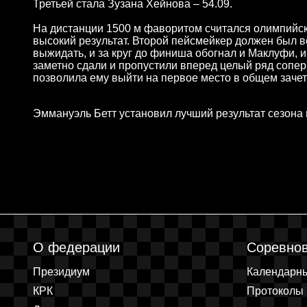
Третьей стала Зузана Хейнова – 54.09.
На дистанции 1500 м фаворитом считался олимпийс
высокий результат. Второй пейсмейкер должен был ве
выжидать, и за круг до финиша обогнал и Маклуфи, 
заметно сдали и пропустили вперед целый ряд соперн
позволила ему выйти на первое место в общем зачет
Эммануэль Бетт установил лучший результат сезона в
О федерации
Соревно
Президиум
Календарн
КРК
Протоколы