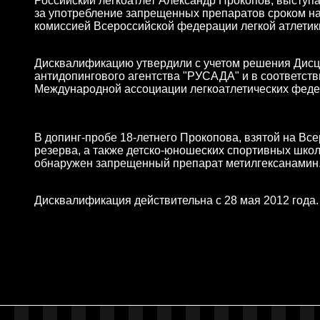
Российский легкоатлет Александр Прокопов, выступ
за употребление запрещенных препаратов сроком на
комиссией Всероссийской федерации легкой атлетики
Дисквалификацию утвердили с учетом решения Дисц
антидопингового агентства "РУСАДА" и в соответстви
Международной ассоциации легкоатлетических феде
В допинг-пробе 18-летнего Прокопова, взятой на В
резерва, а также детско-юношеских спортивных школ
обнаружен запрещенный препарат метилгексанамин
Дисквалификация действительна с 28 мая 2012 года.