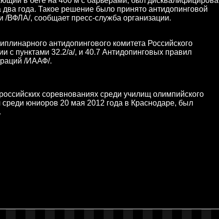
ающий в беге на 400 м с барьерами, был дисквалифицирова
 два года. Такое решение было принято антидопинговой
 /ВФЛА/, сообщает пресс-служба организации.
иплинарного антидопингового комитета Российского
и с пунктами 32.2/а/, и 40.7 Антидопинговых правил
раций /ИААФ/.
сероссийских соревнованиях среди училищ олимпийского
 среди юниоров 20 мая 2012 года в Краснодаре, был
.