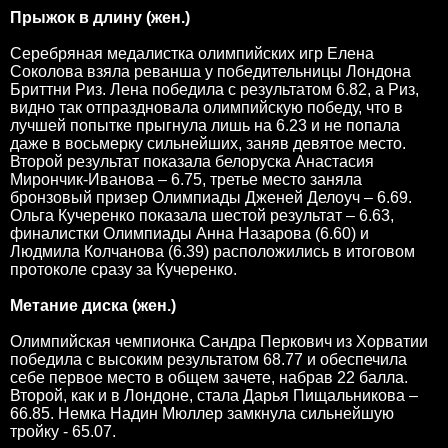
Прыжок в длину (жен.)
Серебряная медалистка олимпийских игр Елена
Соколова взяла реванша у победительницы Лондона
Бриттни Риз. Лена победила с результатом 6.82, а Риз,
видно так отпраздновала олимпийскую победу, что в
лучшей попытке прыгнула лишь на 6.23 и не попала
даже в восьмерку сильнейших, заняв девятое место.
Второй результат показала белоруска Анастасия
Мирончик-Иванова – 6.75, третье место заняла
бронзовый призер Олимпиады Дженей Делоуч – 6.69.
Ольга Кучеренко показала шестой результат – 6.63,
финалистки Олимпиады Анна Назарова (6.60) и
Людмила Колчанова (6.39) расположились в итоговом
протоколе сразу за Кучеренко.
Метание диска (жен.)
Олимпийская чемпионка Сандра Перкович из Хорватии
победила с высоким результатом 68.77 и обеспечила
себе первое место в общем зачете, набрав 22 балла.
Второй, как и в Лондоне, стала Дарья Пищальникова –
66.85. Немка Надин Мюллер замкнула сильнейшую
тройку - 65.07.