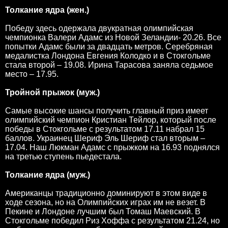
Толкание ядра (жен.)
Победу здесь одержала двукратная олимпийская
чемпионка Валери Адамс из Новой Зеландии- 20.26. Все
попытки Адамс были за двадцать метров. Серебряная
медалистка Лондона Евгения Колодко и в Стокгольме
стала второй – 19.08. Ирина Тарасова заняла седьмое
место – 17.95.
Тройной прыжок (муж.)
Самые высокие шансы получить главный приз имеет
олимпийский чемпион Кристиан Тейлор, который после
победы в Стокгольме с результатом 17.11 набрал 15
баллов. Украинец Шериф Эль Шериф стал вторым –
17.04. Наш Люкман Адамс с прыжком на 16.93 поднялся
на третью ступень пьедестала.
Толкание ядра (муж.)
Американцы традиционно доминируют в этом виде в
ходе сезона, но на Олимпийских играх им не везет. В
Пекине и Лондоне лучшим был Томаш Маевский. В
Стокгольме победил Риз Хоффа с результатом 21.24, но