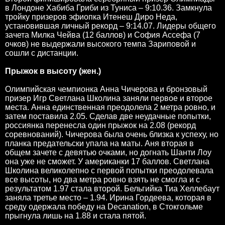
в Лондоне Хабиба Гриби из Туниса – 9:10.36. Замкнула
тройку призеров эфиопка Итенеш Диро Неда,
установившая личный рекорд – 9:14.07. Лидеры общего
зачета Милка Чейва (12 баллов) и София Ассефа (7
очков) не выдержали высокого темпа Зариповой и
сошли с дистанции.
Прыжок в высоту (жен.)
Олимпийская чемпионка Анна Чичерова и бронзовый
призер Игр Светлана Школина заняли первое и второе
места. Анна единственная преодолела 2 метра ровно, и
затем поставила 2.05. Сделав две неудачные попытки,
россиянка перенесла один прыжок на 2.08 (рекорд
соревнований). Чичерова была очень близка к успеху, но
планка предательски упала на маты. Аня вторая в
общем зачете с девятью очками, но догнать Шанти Лоу
она уже не сможет. У американки 17 баллов. Светлана
Школина великолепно с первой попытки преодолевала
все высоты, но два метра ровно взять не смогла и с
результатом 1.97 стала второй. Бельгийка Тиа Хеллебаут
заняла третье место – 1.94. Ирина Гордеева, которая в
среду одержала победу на Decanation, в Стокгольме
прыгнула лишь на 1.88 и стала пятой.