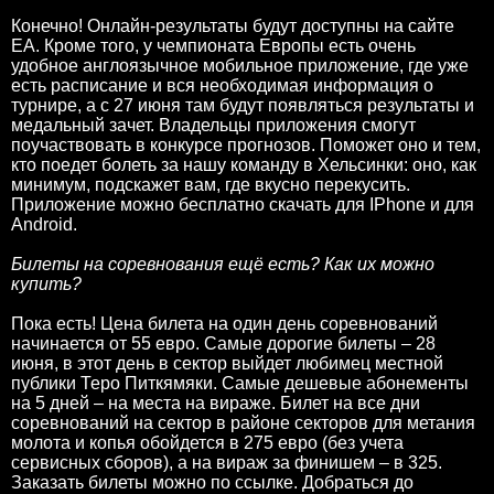
Конечно! Онлайн-результаты будут доступны на сайте
ЕА. Кроме того, у чемпионата Европы есть очень
удобное англоязычное мобильное приложение, где уже
есть расписание и вся необходимая информация о
турнире, а с 27 июня там будут появляться результаты и
медальный зачет. Владельцы приложения смогут
поучаствовать в конкурсе прогнозов. Поможет оно и тем,
кто поедет болеть за нашу команду в Хельсинки: оно, как
минимум, подскажет вам, где вкусно перекусить.
Приложение можно бесплатно скачать для IPhone и для
Android.
Билеты на соревнования ещё есть? Как их можно
купить?
Пока есть! Цена билета на один день соревнований
начинается от 55 евро. Самые дорогие билеты – 28
июня, в этот день в сектор выйдет любимец местной
публики Теро Питкямяки. Самые дешевые абонементы
на 5 дней – на места на вираже. Билет на все дни
соревнований на сектор в районе секторов для метания
молота и копья обойдется в 275 евро (без учета
сервисных сборов), а на вираж за финишем – в 325.
Заказать билеты можно по ссылке. Добраться до