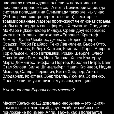
наступило время «довыполнения» нормативов и
последней проверки сил. А вот в Великобритании, где
система попадания на Олимпиаду такая же, как у нас
(2+1 по решению тренерского совета), некоторые
травмированные лидеры пропускают чемпионат страны,
чтобы подтвердить свою форму в Хельсинки. Среди них
Мо Фара и Дженнифер Мидоуз. Среди других громких
имен в стартовых протоколах «Европы»: Кристоф
Леметр, Дуэйн Чемберс, Джонатан Борле, Эндрю
Осаджи, Робби Грабарс, Рено Лавиллени, Бьорн Отто,
Давид Шторль, Роберт Хартинг, Кристиан Парш, Андреас
Торкильдсен, Теро Питкямяки, Роман Шебрле, Олеся
Повх, Мария Ремень, Ивет Лалова, Хелен Клитероу,
Марта Домингес, Тиффани Портер, Каролин Нитра, Ваня
Стамболова, Зилке Шпигельбург, Надин Кляйнерт, Надин
Мюллер, Сандра Перкович, Бетти Хайдлер, Анита
Влодарчик, Кристина Обергфелль, Люмила Осипенко.
Полные списки участников: мужчины, женщины
У чемпионата Европы есть маскот?
Маскот Хельсинки12 довольно необычен – это «дитя»
эры высоких технологий, дружелюбное мобильное
приложение по имени Аппи. Также, как и полагается