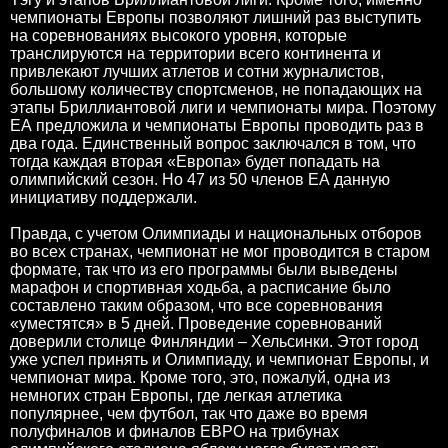
чемпионаты Европы позволяют лишний раз выступить
на соревнованиях высокого уровня, которые
транслируются на территории всего континента и
привлекают лучших атлетов и сотни журналистов,
большому количеству спортсменов, не попадающих на
этапы Бриллиантовой лиги и чемпионаты мира. Поэтому
ЕА предложила и чемпионаты Европы проводить раз в
два года. Единственный вопрос заключался в том, что
тогда каждая вторая «Европа» будет попадать на
олимпийский сезон. Но 47 из 50 членов ЕА данную
инициативу поддержали.
Правда, с учетом Олимпиады и национальных отборов
во всех странах, чемпионат не мог проводится в старом
формате, так что из его программы были выведены
марафон и спортивная ходьба, а расписание было
составлено таким образом, что все соревнования
«уместятся» в 5 дней. Проведение соревнований
доверили столице Финляндии – Хельсинки. Этот город
уже успел принять и Олимпиаду, и чемпионат Европы, и
чемпионат мира. Кроме того, это, пожалуй, одна из
немногих стран Европы, где легкая атлетика
популярнее, чем футбол, так что даже во время
полуфиналов и финалов ЕВРО на трибунах