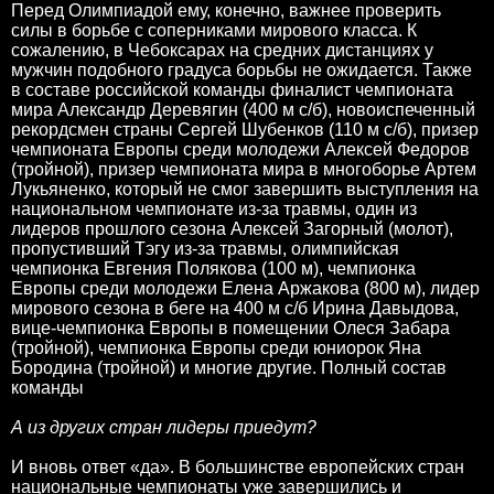
Перед Олимпиадой ему, конечно, важнее проверить
силы в борьбе с соперниками мирового класса. К
сожалению, в Чебоксарах на средних дистанциях у
мужчин подобного градуса борьбы не ожидается. Также
в составе российской команды финалист чемпионата
мира Александр Деревягин (400 м с/б), новоиспеченный
рекордсмен страны Сергей Шубенков (110 м с/б), призер
чемпионата Европы среди молодежи Алексей Федоров
(тройной), призер чемпионата мира в многоборье Артем
Лукьяненко, который не смог завершить выступления на
национальном чемпионате из-за травмы, один из
лидеров прошлого сезона Алексей Загорный (молот),
пропустивший Тэгу из-за травмы, олимпийская
чемпионка Евгения Полякова (100 м), чемпионка
Европы среди молодежи Елена Аржакова (800 м), лидер
мирового сезона в беге на 400 м с/б Ирина Давыдова,
вице-чемпионка Европы в помещении Олеся Забара
(тройной), чемпионка Европы среди юниорок Яна
Бородина (тройной) и многие другие. Полный состав
команды
А из других стран лидеры приедут?
И вновь ответ «да». В большинстве европейских стран
национальные чемпионаты уже завершились и