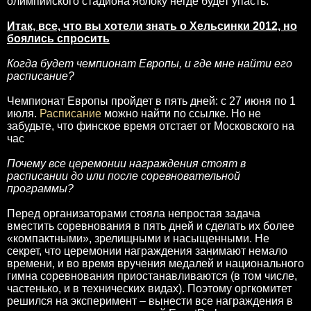
олимпийского стадиона яблоку негде будет упасть.
Итак, все, что вы хотели знать о Хельсинки 2012, но
боялись спросить
Когда будет чемпионат Европы, и где мне найти его
расписание?
Чемпионат Европы пройдет в пять дней: с 27 июня по 1
июля.
Расписание
можно найти по ссылке. Но не
забудьте, что финское время отстает от Московского на
час
Почему все церемонии награждения стоят в
расписании до или после соревновательной
программы?
Перед организаторами стояла непростая задача
вместить соревнования в пять дней и сделать их более
«компактными», зрелищными и насыщенными. Не
секрет, что церемонии награждения занимают немало
времени, и во время вручения медалей и национального
гимна соревнования приостанавливаются (в том числе,
частенько, и в технических видах). Поэтому оргкомитет
решился на эксперимент – вынести все награждения в