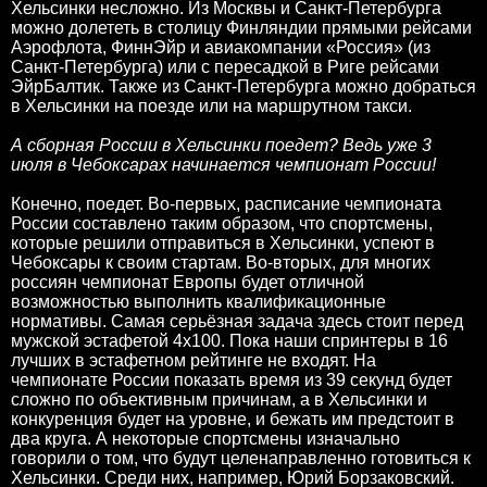
Хельсинки несложно. Из Москвы и Санкт-Петербурга
можно долететь в столицу Финляндии прямыми рейсами
Аэрофлота, ФиннЭйр и авиакомпании «Россия» (из
Санкт-Петербурга) или с пересадкой в Риге рейсами
ЭйрБалтик. Также из Санкт-Петербурга можно добраться
в Хельсинки на поезде или на маршрутном такси.
А сборная России в Хельсинки поедет? Ведь уже 3
июля в Чебоксарах начинается чемпионат России!
Конечно, поедет. Во-первых, расписание чемпионата
России составлено таким образом, что спортсмены,
которые решили отправиться в Хельсинки, успеют в
Чебоксары к своим стартам. Во-вторых, для многих
россиян чемпионат Европы будет отличной
возможностью выполнить квалификационные
нормативы. Самая серьёзная задача здесь стоит перед
мужской эстафетой 4х100. Пока наши спринтеры в 16
лучших в эстафетном рейтинге не входят. На
чемпионате России показать время из 39 секунд будет
сложно по объективным причинам, а в Хельсинки и
конкуренция будет на уровне, и бежать им предстоит в
два круга. А некоторые спортсмены изначально
говорили о том, что будут целенаправленно готовиться к
Хельсинки. Среди них, например, Юрий Борзаковский.