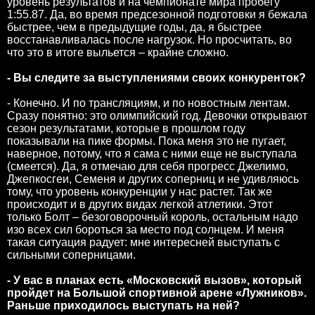
уровень результатов и на чемпионате мира пробегу
1:55.87. Да, во время предсезонной подготовки я бежала
быстрее, чем в предыдущие годы, да, я быстрее
восстанавливалась после нагрузок. Но просчитать, во
что это в итоге выльется – крайне сложно.
- Вы следите за выступлениями своих конкуренток?
- Конечно. И по трансляциям, и по новостным лентам.
Сразу понятно: это олимпийский год. Девочки открывают
сезон результатами, которые в прошлом году
показывали на пике формы. Пока меня это не пугает,
наверное, потому, что я сама с ними еще не выступала
(смеется). Да, я отмечаю для себя прогресс Джелимо,
Джепкосгеи, Семеня и других соперниц и не удивляюсь
тому, что уровень конкуренции у нас растет. Так же
происходит и в других видах легкой атлетики. Этот
только Болт – безоговорочный король, остальным надо
изо всех сил бороться за место под солнцем. И меня
такая ситуация радует: мне интересней выступать с
сильными соперницами.
- У вас в планах есть «Московский вызов», который
пройдет на Большой спортивной арене «Лужников».
Раньше приходилось выступать на ней?