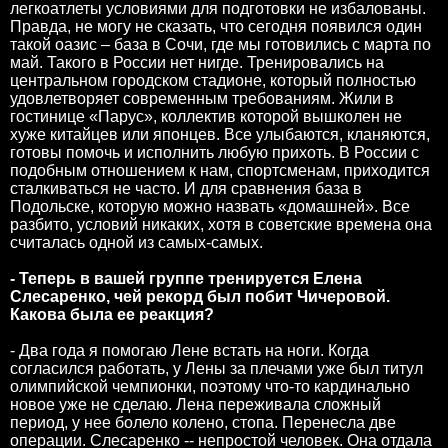
легкоатлеты условиями для подготовки не избалованы.
Правда, не могу не сказать, что сегодня появился один
такой оазис – база в Сочи, где мы готовились с марта по
май. Такого в России нет нигде. Тренировались на
центральном городском стадионе, который полностью
удовлетворяет современным требованиям. Жили в
гостинице «Парус», коллектив которой вышколен не
хуже китайцев или японцев. Все улыбаются, кланяются,
готовы помочь и исполнить любую прихоть. В России с
подобным отношением к нам, спортсменам, приходится
сталкиваться не часто. И для сравнения база в
Подольске, которую можно назвать «домашней». Все
разбито, условий никаких, хотя в советские времена она
считалась одной из самых-самых.
- Теперь в вашей группе тренируется Елена
Слесаренко, чей рекорд был побит Чичеровой.
Какова была ее реакция?
- Два года я помогаю Лене встать на ноги. Когда
согласился работать, у Лены за плечами уже был титул
олимпийской чемпионки, поэтому что-то кардинально
новое уже не сделаю. Лена переживала сложный
период, у нее болело колено, стопа. Перенесла две
операции. Слесаренко -- непростой человек. Она отдала