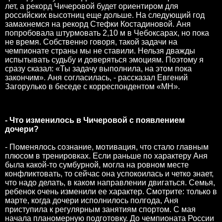
лет, а рекорд Чичеровой будет ориентиром для
российских высотниц еще дольше. На следующий год
замахнемся на рекорд Стефки Костадиновой. Аня
попробовала штурмовать 2,10 м в Чебоксарах, но пока
не время. Собственно говоря, такой задачи на
чемпионате страны мы не ставили. Нельзя дважды
испытывать судьбу и доверяться эмоциям. Поэтому я
сразу сказал: «Ты задачу выполнила, на этом пока
закончим». Аня согласилась, - рассказал Евгений
Загорулько в беседе с корреспондентом «МН».
- Что изменилось в Чичеровой с появлением
дочери?
- Поменялось сознание, мотивация, что стало главным
плюсом в тренировках. Если раньше по характеру Аня
была какой-то сумбурной, могла на ровном месте
конфликтовать, то сейчас она успокоилась и четко знает,
что надо делать, в каком направлении двигаться. Семья,
ребенок очень изменили ее характер. Смотрите: только в
марте, когда дочери исполнилось полгода, Аня
приступила к регулярным занятиям спортом. С мая
начала планомерную подготовку. До чемпионата России