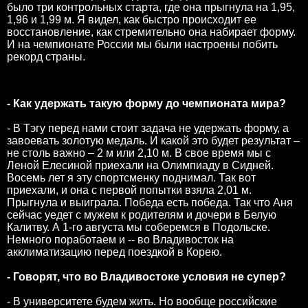
было три контрольных старта, где она прыгнула на 1,95,
1,96 и 1,99 м. Я видел, как быстро происходит ее
восстановление, как стремительно она набирает форму.
И на чемпионате России мы были настроены побить
рекорд страны.
- Как удержать такую форму до чемпионата мира?
- В Тэгу перед нами стоит задача не удержать форму, а
завоевать золотую медаль. И какой это будет результат –
не столь важно – 2 м или 2,10 м. В свое время мы с
Леной Елесиной приехали на Олимпиаду в Сидней.
Восемь лет я эту спортсменку поднимал. Так вот
приехали, и она с первой попытки взяла 2,01 м.
Прыгнула и выиграла. Победа есть победа. Так что Аня
сейчас уедет с мужем к родителям и дочери в Белую
Калитву. А 1-го августа мы соберемся в Подольске.
Немного поработаем и -- во Владивосток на
акклиматизацию перед поездкой в Корею.
- Говорят, что во Владивостоке условия не супер?
- В университете будем жить. Но вообще российские