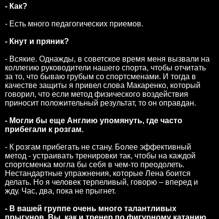
- Как?
- Есть много педагогических приемов.
- Кнут и пряник?
- Всякие. Однажды, в советское время меня вызвали на
коллегию руководители нашего спорта, чтобы отчитать
за то, что бываю грубым со спортсменами. И тогда в
качестве защиты я привел слова Макаренко, который
говорил, что если метод физического воздействия
приносит положительный результат, то он оправдан.
- Могли бы еще Англию упомянуть, где часто
прибегали к розгам.
- К розгам прибегать не стану. Более эффективный
метод - устраивать тренировки так, чтобы на каждой
спортсменка могла бы себя в чем-то преодолеть.
Нестандартные упражнения, которые Лена боится
делать. Но я человек терпеливый, говорю – вперед и
жду. Час, два, пока не прыгнет.
- В вашей группе очень много талантливых
прыгунов. Вы, как и тренер по фигурному катанию