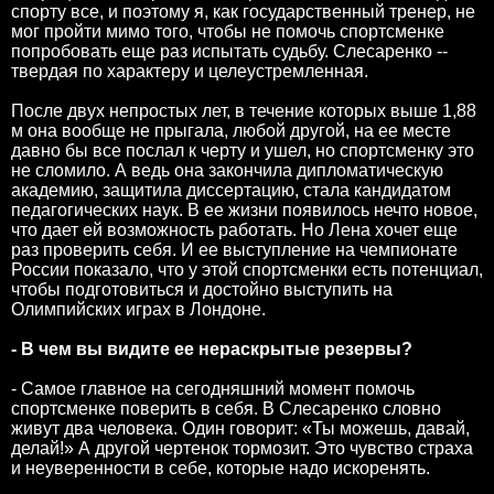
спорту все, и поэтому я, как государственный тренер, не
мог пройти мимо того, чтобы не помочь спортсменке
попробовать еще раз испытать судьбу. Слесаренко --
твердая по характеру и целеустремленная.
После двух непростых лет, в течение которых выше 1,88
м она вообще не прыгала, любой другой, на ее месте
давно бы все послал к черту и ушел, но спортсменку это
не сломило. А ведь она закончила дипломатическую
академию, защитила диссертацию, стала кандидатом
педагогических наук. В ее жизни появилось нечто новое,
что дает ей возможность работать. Но Лена хочет еще
раз проверить себя. И ее выступление на чемпионате
России показало, что у этой спортсменки есть потенциал,
чтобы подготовиться и достойно выступить на
Олимпийских играх в Лондоне.
- В чем вы видите ее нераскрытые резервы?
- Самое главное на сегодняшний момент помочь
спортсменке поверить в себя. В Слесаренко словно
живут два человека. Один говорит: «Ты можешь, давай,
делай!» А другой чертенок тормозит. Это чувство страха
и неуверенности в себе, которые надо искоренять.