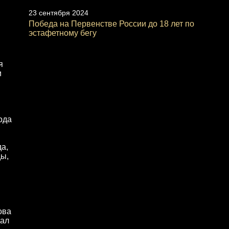
23 сентября 2024
Победа на Первенстве России до 18 лет по
эстафетному бегу
я
и
ода
а,
ды,
ова
дал