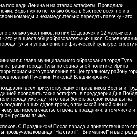
 на площади Ленина и на этапах эстафеты. Проводили
очки. Ведь нужно не только бежать быстрее всех, но и в
своей команды и незамедлительно передать палочку - это
но столько участников, из них 12 девочек и 12 мальчиков.
д - это учащиеся общеобразовательных школ. Соревновани
орода Тулы и управление по физической культуре, спорту 
ринимали: глава муниципального образования город Тула
инистрации города Тулы по социальной политике Ирина
территориального управления по Центральному району гор
соревнований Пученкин Николай Владимирович.
поздравил всех присутствующих с праздником Весны и Труд
радицией проводить такие эстафеты в преддверии Дня Побе
тели города уже ждут и готовы болеть за свои команды на
 подвиге наших дедов-гроев, о том какой ценой они не
я чему мы имеем счастье отмечать праздники, в том числе и
дном русском языке.
спехов. С Праздником! После парада и приветственного сл
ы прозвучала команда "На старт!", "Внимание!" и выстрел 