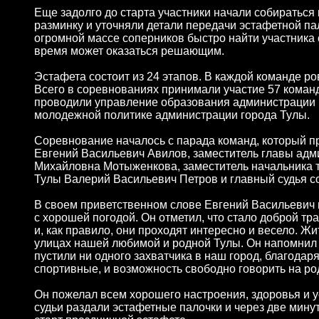
Еще задолго до старта участники начали собираться
разминку и уточняли детали передачи эстафетной пал
огромной массе соперников быстро найти участника 
время может оказаться решающим.
Эстафета состоит из 24 этапов. В каждой команде ров
Всего в соревнованиях принимали участие 57 коман
проводили управление образования администрации г
молодежной политике администрации города Тулы.
Соревнование началось с парада команд, который п
Евгений Васильевич Авилов, заместитель главы адм
Михайловна Мотыженкова, заместитель начальника 
Тулы Валерий Васильевич Петров и главный судья 
В своем приветственном слове Евгений Васильевич 
с хорошей погодой. Он отметил, что стало доброй т
и, как правило, они проходят интересно и весело. Жи
улицах нашей любимой и родной Тулы. Он напомнил о
пустили ни одного захватчика в наш город, благодар
спортивные, и возможность свободно говорить на ро
Он пожелал всем хорошего настроения, здоровья и у
судьи раздали эстафетные палочки и через две минут