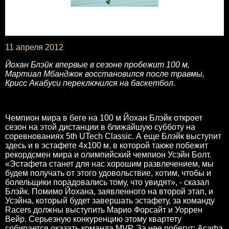
11 апреля 2012
Йохан Блэйк впервые в сезоне пробежит 100 м,
Мартиал Мбанджок восстановился после травмы,
Крисс Акабуси переключился на баскетбол.
Чемпион мира в беге на 100 м Йохан Блэйк откроет
сезон на этой дистанции в ближайшую субботу на
соревнованиях 5th UTech Classic. А еще Блэйк выступит
здесь и в эстафете 4х100 м, в которой также побежит
рекордсмен мира и олимпийский чемпион Усэйн Болт.
«Эстафета станет для нас хорошим развлечением, мы
будем получать от этого удовольствие, хотим, чтобы и
болельщики порадовались тому, что увидят», - сказал
Блэйк. Помимо Йохана, заявленного на второй этап, и
Усэйна, который будет завершать эстафету, за команду
Racers должны выступить Марио Форсайт и Уоррен
Вейр. Серьезную конкуренцию этому квартету
собирается оказать команда MVP. За нее побегут: Асафа