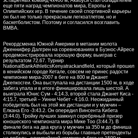
эстафетных команд 4х400 м, Акабуси стал обладателем
еще пяти наград чемпионатов мира, Европы и
Олимпийских игр. В течение своей спортивной карьеры
он был не только прекрасным легкоатлетом, но и
баскетболистом. Поэтому и согласился возглавить
BMBA.
Рекордсменка Южной Америки в метании молота
Дженнифер Далгрен на соревнованиях в Буэнос-Айресе
продемонстрировала хорошую форму, выиграв с
результатом 72.67. Турнир
NationalBankAthleticsKenyatrackandfield, который прошел
в кенийском городе Кетале, совсем не принес радости
чемпионке мира-2007 в беге на 800 м Джанет
Джепкосгеи. Она выступала на дистанции 1500 м, в ходе
забега упала и в итоге финишировала лишь шестой. А
выиграла Юнис Сум - 4:14.3, второй стала Джанет Киса -
4:15.7, третьей – Уинни Чебет - 4:16.0. Неожиданный
победитель был на этой же дистанции и у мужчин –
Елкана Его -3:43.2. Он опередил Винсента Кибета
(3:44.0). Тройку лучших замкнул серебряный призер
юношеского чемпионата мира Мике Тоо (3:44.7). В
финале бега на два круга у мужчин за 350 м до финиша
столкнулись и выбыли из борьбы главные претенденты