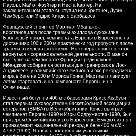
Пауэлл, Майкл Фрэйтер и Неста Картер. На
заключительном этапе выступил или британец Дуэйн
Чемберс, или Эндрю Хиндс с Барбадоса.
Французский спринтер Мартиал Мбанджок
восстановился после травмы ахиллова сухожилия.
Бронзовый призер чемпионата Европы в Барселоне на
дистанциях 100 и 200 м практически год пропустил после
травмы ахиллова сухожилия. Но теперь спринтер готов
вернуться к соревновательной деятельности. В мае он
выступит на чемпионате Франции среди клубов.
Мбанджок собирается остаться для тренировок в Лос-
Анджелесе, у олимпийского чемпиона и экс-рекордсмена
мира в беге на 100 м Мориса Грина. Мартиал планирует
летом стартовать и на чемпионате Европы, и на
Олимпиаде.
Известный бегун на 400 м с барьерами Крисс Акабуси
стал первым руководителем баскетбольной ассоциации
ветеранов (BMBA) в Великобритании. Крисс выиграл
чемпионат Европы-1990 и Игры Содружества-1990, был
призером Олимпийских игр в Барселоне. Ему до сих пор
принадлежит национальный рекорд в беге 400 м с/б -
47.82 (1992). Являясь постоянным участником