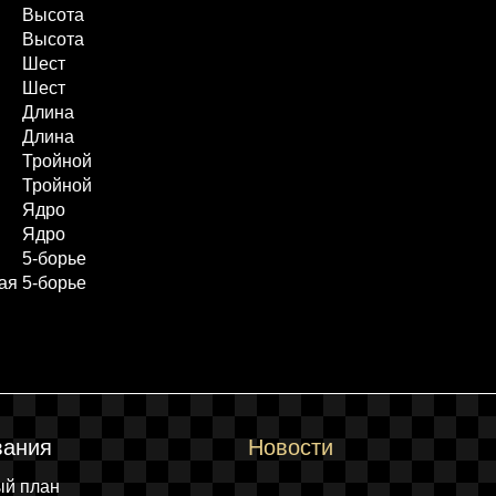
Высота
Высота
Шест
Шест
Длина
Длина
Тройной
Тройной
Ядро
Ядро
5-борье
ая
5-борье
вания
Новости
ый план