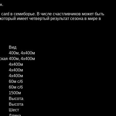
н.
 card в семиборье. В числе счастливчиков может быть
который имеет четвертый результат сезона в мире в
Вид
400м, 4х400м
ская
400м, 4х400м
4х400м
4х400м
4х400м
60м с/б
60м с/б
1500м
Высота
Высота
Шест
Длина