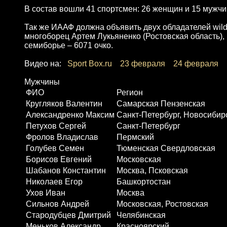
В состав вошли 41 спортсмен: 26 женщин и 15 мужчи
Так же ИААФ должна объявить двух обладателей wild
многоборец Артем Лукьяненко (Ростовская область), 
семиборье – 6071 очко.
Видео на:
Sport Box.ru
23 февраля
24 февраля
Мужчины
ФИО
Регион
Кругляков Валентин
Самарская Пензенская
Александренко Максим
Санкт-Петербург, Новосибир
Петухов Сергей
Санкт-Петербург
Фролов Владислав
Пермский
Голубев Семен
Тюменская Свердловская
Борисов Евгений
Московская
Шабанов Константин
Москва, Псковская
Николаев Егор
Башкортостан
Ухов Иван
Москва
Сильнов Андрей
Московская, Ростовская
Стародубцев Дмитрий
Челябинская
Меньков Александр
Красноярский