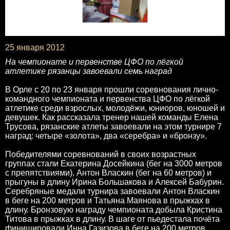
25 января 2012
На чемпионате и первенстве ЦФО по лёгкой
атлетике рязанцы завоевали семь наград
В Орле с 20 по 23 января прошли соревнования лично-
командного чемпионата и первенства ЦФО по лёгкой
атлетике среди взрослых, молодёжи, юниоров, юношей и
девушек. Как рассказала тренер нашей команды Елена
Трусова, рязанские атлеты завоевали на этом турнире 7
наград: четыре «золота», два «серебра» и «бронзу».
Победителями соревнований в своих возрастных
группах стали Екатерина Досейкина (бег на 3000 метров
с препятствиями), Антон Власкин (бег на 60 метров) и
прыгуны в длину Ирина Большакова и Алексей Бабурин.
Серебряные медали турнира завоевали Антон Власкин
в беге на 200 метров и Татьяна Маянова в прыжках в
длину. Бронзовую награду чемпионата добыла Кристина
Титова в прыжках в длину. В шаге от пьедестала почёта
финишировали Инна Газизова в беге на 200 метров,