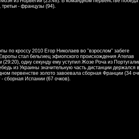
Моэн из Норвегии (23:48). В командном первенстве победа
 третьи - французы (94).
ы по кроссу 2010 Егор Николаев во "взрослом" забеге
Европы стал бельгиец эфиопского происхождения Ателав
 (29:20), одну секунду ему уступил Жозе Роча из Португали
бедь из Украины значительную часть дистанции держался 
дном первенстве золото завоевала сборная Франции (34 очк
 - сборная Испании (67 очков).