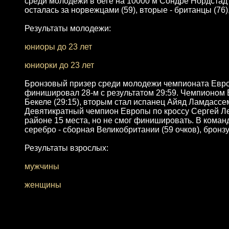
среди молодежи в беге на 10000 м Сондре Нордстад 
осталась за норвежцами (59), вторые - британцы (76),
Результаты молодежи:
юниоры до 23 лет
юниорки до 23 лет
Бронзовый призер среди молодежи чемпионата Европ
финишировал 28-м с результатом 29:59. Чемпионом 
Бекеле (29:15), вторым стал испанец Айяд Ламдассем
Девятикратный чемпион Европы по кроссу Сергей Ле
районе 15 места, но не смог финишировать. В коман
серебро - сборная Великобритании (59 очков), бронзу
Результаты взрослых:
мужчины
женщины