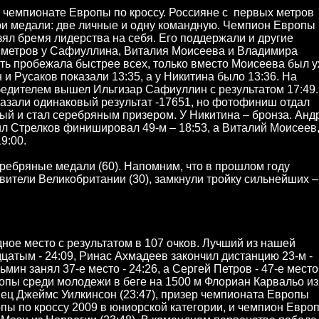
чемпионате Европы по кроссу. Россияне с первых метров
три медали: две личные и одну командную. Чемпион Европы
ял бремя лидерства на себя. Его поддержали и другие
0 метров у Сафиуллина, Виталия Моисеева и Владимира
ять пробежала быстрее всех, только вместо Моисеева был 
и Русаков показали 13:35, а у Никитина было 13:36. На
бедителем вышел Ильгизар Сафиуллин с результатом 17:49.
азали одинаковый результат -17651, но фотофиниш отдал
ый и стал серебряным призером. У Никитина – бронза. Анд
ил Стрелков финишировал 49-м – 18:53, а Виталий Моисеев
9:00.
ребряные медали (60). Напомним, что в прошлом году
ители Великобритании (30), замкнули тройку сильнейших –
ое место с результатом в 107 очков. Лучший из нашей
тым - 24:09, Ринас Ахмадеев закончил дистанцию 23-м -
ьмин занял 37-е место - 24:26, а Сергей Петров - 47-е место
опы среди молодежи в беге на 1500 м Флориан Карвальо из
нец Джеймс Уилкинсон (23:47), призер чемпионата Европы
пы по кроссу 2009 в юниорской категории, и чемпион Евро