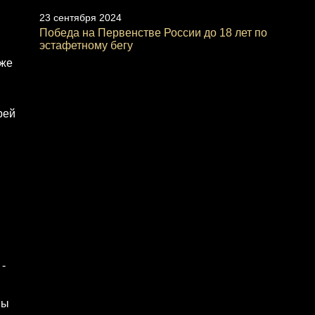
23 сентября 2024
Победа на Первенстве России до 18 лет по
эстафетному бегу
уже
рей
,
 -
пы