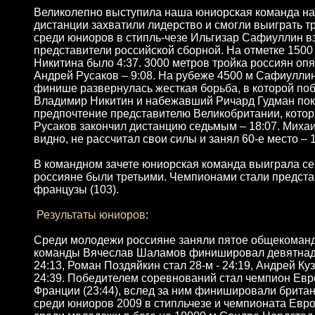
Великолепно выступила наша юниорская команда на 
дистанции захватили лидерство и смогли выиграть 
среди юниоров в стипль-чезе Ильгизар Сафиуллин вз
представители российской сборной. На отметке 150
Никитина было 4:37. 3000 метров тройка россиян оп
Андрей Русаков – 9:08. На рубеже 4500 м Сафиуллин 
финише развернулась жесткая борьба, в которой по
Владимир Никитин и набежавший Ричард Гудман пок
предпочтение представителю Великобритании, котор
Русаков закончил дистанцию седьмым – 18:07. Миха
видно, не рассчитал свои силы и занял 60-е место – 1
В командном зачете юниорская команда выиграла се
россияне были третьими. Чемпионами стали представ
французы (103).
Результаты юниоров
:
Среди молодежи россияне заняли пятое общекомандн
команды Вячеслав Шаламов финишировал девятнадца
24:13, Роман Поздяйкин стал 28-м - 24:19, Андрей Куз
24:39. Победителем соревнований стал чемпион Евр
Франции (23:44), вслед за ним финишировали брита
среди юниоров 2009 в стипльчезе и чемпионата Евро