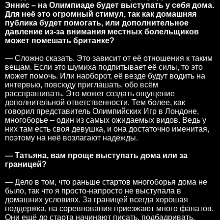
Эннис – на Олимпиаде будет выступать у себя дома.
Для неё это огромный стимул, так как домашняя
публика будет помогать, или дополнительное
давление из-за внимания местных болельщиков
может помешать британке?
— Сложно сказать. Это зависит от её отношения к таким
вещам. Если это шумиха подпитывает её силы, то это
может помочь. Или наоборот, её везде будут водить на
интервью, повсюду приглашать, обо всём
расспрашивать. Это может создать ощущение
дополнительной ответственности. Тем более, как
говорил представитель Олимпийских Игр в Лондоне,
многоборье – один из самых ожидаемых видов. Ведь у
них там есть своя девушка, и она достаточно именитая,
поэтому на неё возлагают надежды.
— Татьяна, вам проще выступать дома или за
границей?
— Дело в том, что раньше стартов многоборья дома не
было, так что я просто-напросто не выступала в
домашних условиях. За границей всегда хорошая
поддержка, на соревнования приезжают много фанатов.
Они ещё до старта начинают писать, подбадривать,