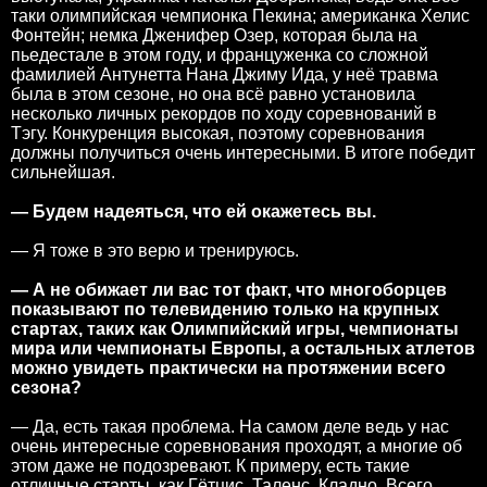
таки олимпийская чемпионка Пекина; американка Хелис
Фонтейн; немка Дженифер Озер, которая была на
пьедестале в этом году, и француженка со сложной
фамилией Антунетта Нана Джиму Ида, у неё травма
была в этом сезоне, но она всё равно установила
несколько личных рекордов по ходу соревнований в
Тэгу. Конкуренция высокая, поэтому соревнования
должны получиться очень интересными. В итоге победит
сильнейшая.
— Будем надеяться, что ей окажетесь вы.
— Я тоже в это верю и тренируюсь.
— А не обижает ли вас тот факт, что многоборцев
показывают по телевидению только на крупных
стартах, таких как Олимпийский игры, чемпионаты
мира или чемпионаты Европы, а остальных атлетов
можно увидеть практически на протяжении всего
сезона?
— Да, есть такая проблема. На самом деле ведь у нас
очень интересные соревнования проходят, а многие об
этом даже не подозревают. К примеру, есть такие
отличные старты, как Гётцис, Таленс, Кладно. Всего