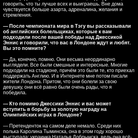
говорить, что ты лучше всех и выиграешь. Вне дома
чувствуется больше азарта, адреналина, желания и
стремления.
— После чемпионата мира в Тэгу вы рассказывали
об английских болельщиках, которые к вам
подходили после вашей победы над Джессикой
Эннис и говорили, что вас в Лондоне ждут и любят.
Вы это помните?
— Да, конечно, помню. Они весьма неординарно
выглядели. Все были смешные и интересные. Многие
подходили на стадионе, причём это были те, кто приехал
поддержать Англию. И в Интернете мне потом писали
жители Лондона. Притом, что они болели за свою
девушку, они всё равно были очень рады, что я
победила.
— Кто помимо Джессики Эннис и вас может
вступить в борьбу за золотую награду на
Олимпийских играх в Лондоне?
— Претенденток на самом деле немало. Среди них
полька Каролина Тыминска, она в этом году хорошо
выступала; украинка Наталья Добрынска, ведь она всё-