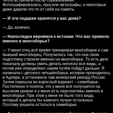
тепло встречали после соревнований.
Фотографировались, просили автографы, а некоторые
даже дарили что-то от себя на память.
— И эти подарки хранятся у вас дома?
— Да, конечно.
— Напоследок вернёмся к истокам. Что вас привело
именно в многоборье?
— У меня отец всё время тренировал многоборок и сам
бывший многоборец. Получилось так, что они свою
подготовку строили именно на многоборье. То есть дети
поначалу должны уметь делать неплохо все виды, а
потом уже определяют, каким путём пойдут дальше. Я
начинала с детского четырёхборья, которое проводилось
в Адлере, и установила там юниорский рекорд России.
Затем перешла во взрослый вариант – семиборье.
Постепенно я поняла, что у меня всё получается на
высоком уровне и у меня есть перспективы именно в
многоборье. При этом у меня не было того вида,
который я делала бы намного лучше остальных.
Поэтому решила остаться в семиборье.