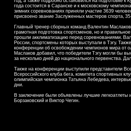
год, а также подробно остановился на подготовке к 
года состоится в Саранске и к московскому чемпион
зимних соревнованиях приняли участие 3639 человек,
присвоено звание Заслуженных мастеров спорта, 35
Главный тренер сборных команд Валентин Маслаков ра
грамотная подготовка спортсменов, но и правильно
прошли акклиматизацию перед соревнованиями. Вал
России, спортсмены которых выступали в Тэгу. Такж
конференции об освобождении чемпионов мира от о
Маслаков добавил, что победители Тэгу могли бы вы
за несколько дней до национального первенства. Дал
Также на конференции выступили представители Все
Всероссийского клуба бега, комитета спортивных к
олимпийская чемпионка Татьяна Лебедева, интервью
дни.
В заключение были объявлены лучшие легкоатлеты и
Борзаковский и Виктор Чегин.