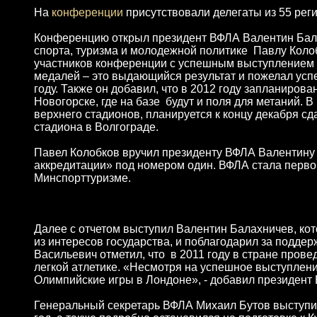
На
конференции
присутствовали делегаты из 55 рег
Конференцию открыл президент ВФЛА Валентин Бала
спорта, туризма и молодежной политике Павлу Коло
участников конференции с успешным выступлением на
медалей – это выдающийся результат и пожелал ус
году. Также он добавил, что в 2012 году запланиров
Новогорске, где на базе будут и поля для метаний. В
верхнего стадионов, планируется к концу декабря с
стадиона в Волгограде.
Павел Колобков вручил президенту ВФЛА Валентину
аккредитации» под номером один. ВФЛА стала перво
Минспорттуризме.
Далее с отчетом выступил Валентин Балахничев, кот
из интересов государства, и поблагодарил за подд
Васильевич отметил, что в 2011 году в стране пров
легкой атлетике. «Несмотря на успешное выступлени
Олимпийские игры в Лондоне», - добавил президент
Генеральный секретарь ВФЛА Михаил Бутов выступил