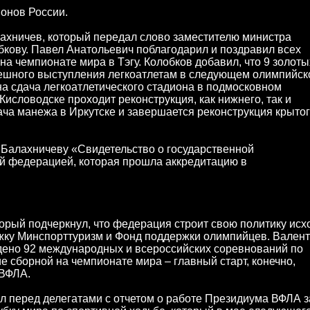
ионов России.
хничев, который передал слово заместителю министра
бкову. Павел Анатольевич поблагодарил и поздравил всех
 чемпионате мира в Тэгу. Колобков добавил, что 9 золоты
пешного выступления легкоатлетам в следующем олимпийс
ана сдача легкоатлетического стадиона в подмосковном
 Кисловодске проходит реконструкция, как нижнего, так и
дача манежа в Иркутске и завершается реконструкция крыто
 Балахничеву «Свидетельство о государственной
й федерацией, которая прошла аккредитацию в
орый подчеркнул, что федерация строит свою политику исх
ержку Минспорттуризм и Фонд поддержки олимпийцев. Вален
едено 92 международных и всероссийских соревнований по
е сборной на чемпионате мира – главный старт, конечно,
 ВФЛА.
 перед делегатами с отчетом о работе Президиума ВФЛА з