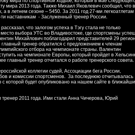
Кубку мира по спортивной ходьбе, который в мае следующег
ату мира 2013 года. Также Михаил Яковлевич сообщил, что 
 а в летнем сезоне – 5450. За 2011 год 27-ми легкоатлетам
-ти наставникам - Заслуженный тренер России.
ссказал, что залогом успеха в Тэгу стала не только
е место выбора УТС во Владивостоке, где спортсмены успе
ентин Михайлович поблагодарил представителей 29 регио
е главный тренер обратился с предложением к членам
лимпийского отбора на чемпионате страны. Валентин
ступить на чемпионате Европы, который пройдет в Хельсин
ее главный тренер отчитался о работе тренерского совета.
российской коллегии судей, Ассоциации бега России,
лубов и комиссии спортсменов. За последнюю отчитывалась
 с которой будет опубликовано на нашем сайте в ближайш
 тренер 2011 года. Ими стали Анна Чичерова, Юрий