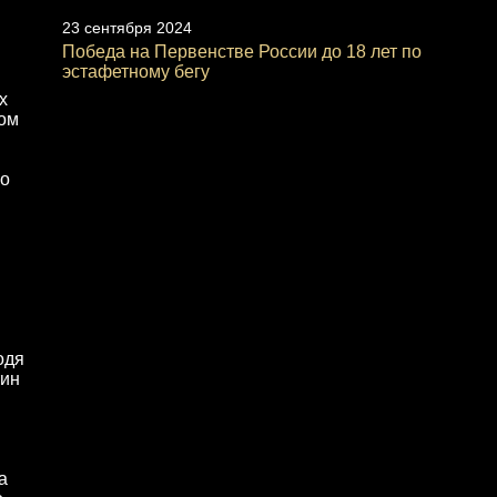
23 сентября 2024
Победа на Первенстве России до 18 лет по
эстафетному бегу
х
ком
го
одя
тин
а