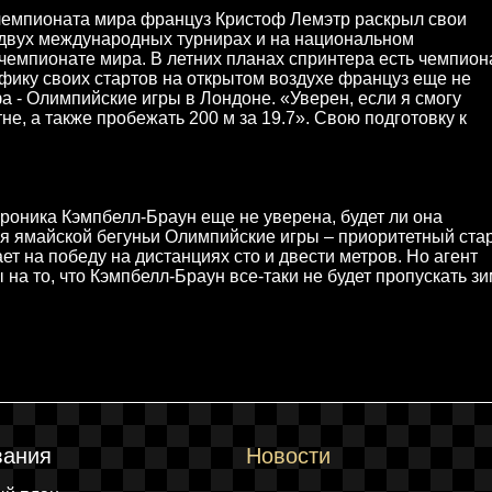
чемпионата мира француз Кристоф Лемэтр раскрыл свои
 двух международных турнирах и на национальном
 чемпионате мира. В летних планах спринтера есть чемпион
афику своих стартов на открытом воздухе француз еще не
а - Олимпийские игры в Лондоне. «Уверен, если я смогу
тне, а также пробежать 200 м за 19.7». Свою подготовку к
роника Кэмпбелл-Браун еще не уверена, будет ли она
для ямайской бегуньи Олимпийские игры – приоритетный ста
т на победу на дистанциях сто и двести метров. Но агент
на то, что Кэмпбелл-Браун все-таки не будет пропускать зи
вания
Новости