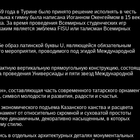
9 года в Турине было принято решение исполнять в честь
зыка к гимну была написана Иоганном Окенгеймом в 15 век
ка. За время проведения Всемирных студенческих игр
 каким является эмблема FISU или талисман Всемирных
бе образ латинской буквы U, являющейся обязательным
о мероприятия, проводимого под эгидой Международной
пактную вертикальную прямоугольную конструкцию, состоя
ода проведения Универсиады и пяти звезд Международной
», составляющая часть современного татарского орнамен
 символ молодости и развития, радости и счастья.
 экономического подъема Казанского ханства и расцвета
намент от относительно скромной и суховатой простоты
олее динамичным, декоративно насыщенным, в которых
му стилю.
ись в отдельных архитектурных деталях монументальных