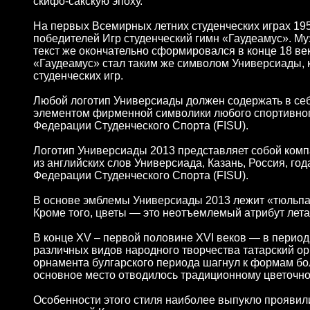
скифо-сакскую эпоху.
На первых Всемирных летних студенческих играх 195
победителей Игр студенческий гимн «Гаудеамус». Му
текст же окончательно сформировался в конце 18 ве
«Гаудеамус» стал таким же символом Универсиады,
студенческих игр.
Любой логотип Универсиады должен содержать в се
элементом фирменной символики любого спортивног
Федерации Студенческого Спорта (FISU).
Логотип Универсиады 2013 представляет собой ком
из английских слов Универсиада, Казань, Россия, г
Федерации Студенческого Спорта (FISU).
В основе эмблемы Универсиады 2013 лежит «тюльпан
Кроме того, цветы — это неотъемлемый атрибут лета,
В конце XV – первой половине XVI веков — в период
различных видов народного творчества татарский ор
орнамента булгарского периода шагнул к формам б
основное место отводилось традиционному цветочно
Особенности этого стиля наиболее выпукло проявил