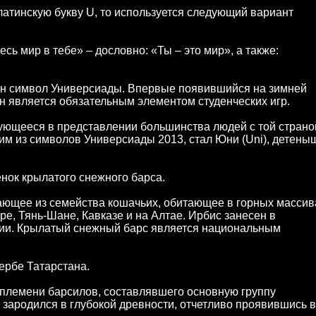
атинскую букву U, то используется следующий вариант
есь мир в тебе» – дословно: «Ты – это мир», а также:
дин символ Универсиады. Впервые появившийся на зимней
н является обязательным элементом студенческих игр.
ующееся в представлении большинства людей с той страно
ним из символов Универсиады 2013, стал Юни (Uni), детены
нок крылатого снежного барса.
итающее из семейства кошачьих, обитающее в горных массив
е, Тянь-Шане, Кавказе и на Алтае. Ирбис занесен в
сии. Крылатый снежный барс является национальным
ербе Татарстана.
 племени барсилов, составлявшего основную группу
 зародился в глубокой древности, отчетливо проявившись в