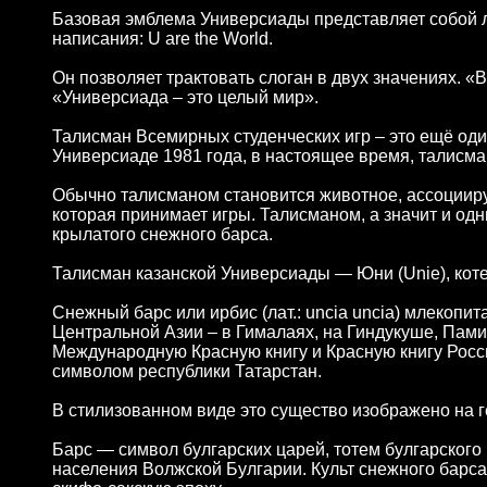
Базовая эмблема Универсиады представляет собой л
написания: U are the World.
Он позволяет трактовать слоган в двух значениях. «В
«Универсиада – это целый мир».
Талисман Всемирных студенческих игр – это ещё о
Универсиаде 1981 года, в настоящее время, талисма
Обычно талисманом становится животное, ассоциир
которая принимает игры. Талисманом, а значит и од
крылатого снежного барса.
Талисман казанской Универсиады — Юни (Unie), коте
Снежный барс или ирбис (лат.: uncia uncia) млекоп
Центральной Азии – в Гималаях, на Гиндукуше, Памир
Международную Красную книгу и Красную книгу Рос
символом республики Татарстан.
В стилизованном виде это существо изображено на г
Барс — символ булгарских царей, тотем булгарского
населения Волжской Булгарии. Культ снежного барса