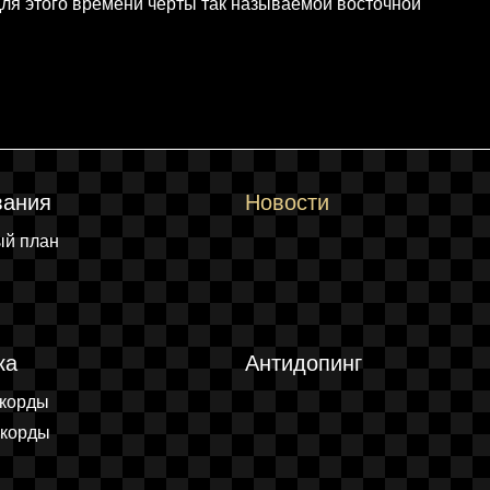
ля этого времени черты так называемой восточной
вания
Новости
ый план
ка
Антидопинг
екорды
екорды