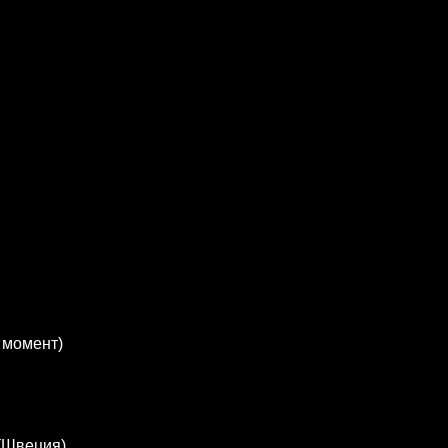
т момент)
 (Швеция)