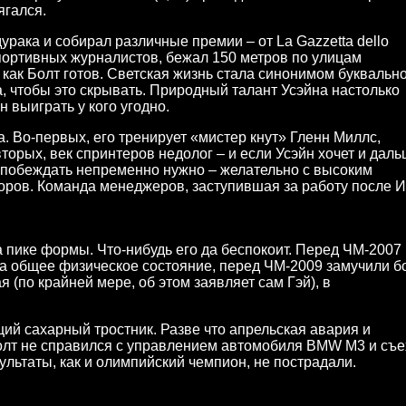
ягался.
урака и собирал различные премии – от La Gazzetta dello
портивных журналистов, бежал 150 метров по улицам
как Болт готов. Светская жизнь стала синонимом буквальн
га, чтобы это скрывать. Природный талант Усэйна настолько
 выиграть у кого угодно.
. Во-первых, его тренирует «мистер кнут» Гленн Миллс,
торых, век спринтеров недолог – и если Усэйн хочет и дал
о побеждать непременно нужно – желательно с высоким
оров. Команда менеджеров, заступившая за работу после И
а пике формы. Что-нибудь его да беспокоит. Перед ЧМ-2007
на общее физическое состояние, перед ЧМ-2009 замучили б
я (по крайней мере, об этом заявляет сам Гэй), в
ущий сахарный тростник. Разве что апрельская авария и
олт не справился с управлением автомобиля BMW M3 и съе
зультаты, как и олимпийский чемпион, не пострадали.