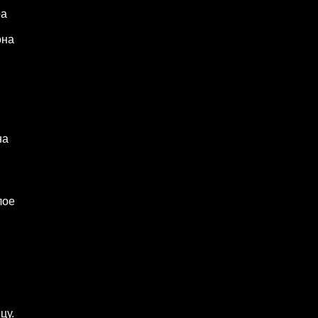
ра
она
на
лое
цу.