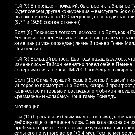
Гэй (9) В порядке – пожалуй, быстрее и стабильнее Т
будет совсем другая конкуренция – выступать бок о
высоки не только на 100-метровке, но и на дистанции
(9,77 и 19,58 соответственно).
Болт (9) Пекинская легкость исчезла, но Болт, как и 
беспокойства нет. Вызывает опасение разве что раз
замешан (и уже оправдан) личный тренер Гленн Мил
Психология
Гэй (8) Большой вопрос. Два года назад казалось, ч
изменились – Тайсон невнятно повел себя в Пекине,
соперничать», а перед ЧМ-2009 пообещал шокироват
Болт (10) Самый лучший, самый быстрый, самый п
Интересно посмотреть на Болта, который проиграет 
количество интервью и рассказал о любимой игрушке 
«размазне» и «слабаку» Криштиану Роналду.
Мотивация
Гэй (10) Провальная Олимпиада – невыход в финал н
действующего чемпиона мира. С начала сезона он и
пробежал спринт с четвертым результатом в истории
сильного попутного ветра (+3,4 м/c). Тем не менее л