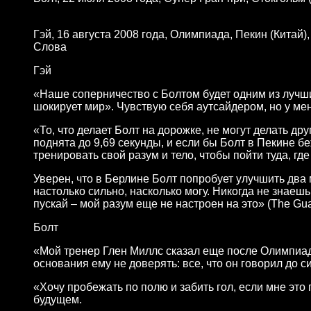
Гэй, 16 августа 2008 года, Олимпиада, Пекин (Китай)
Слова
Гэй
«Наше соперничество с Болтом будет одним из лучши
шокирует мир». Чувствую себя аутсайдером, но у меня
«То, что делает Болт на дорожке, не могут делать др
поднята до 9,69 секунды, и если бы Болт в Пекине б
тренировать свой разум и тело, чтобы пойти туда, гд
Уверен, что в Берлине Болт попробует улучшить два 
настолько сильно, насколько могу. Никогда не знаешь,
пускай – мой разум еще не настроен на это» (The Gua
Болт
«Мой тренер Глен Миллс сказал еще после Олимпиады
основания ему не доверять: все, что он говорил до с
«Хочу пробежать по полю и забить гол, если мне это 
будущем.