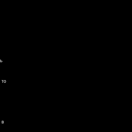
ь
 то
 в