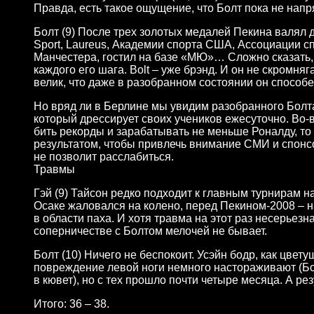
Правда, есть такое ощущение, что Болт пока не напр
Болт (9) После трех золотых медалей Пекина валял д
Sport, Laureus, Академии спорта США, Ассоциации с
Манчестера, гостил на базе «МЮ»… Сложно сказать, 
каждого его шага. Bolt – уже брэнд. И он не скромня
велик, что даже в разобранном состоянии он способен
Но вряд ли в Берлине мы увидим разобранного Болта
который дрессирует своих учеников ежесуточно. Во-в
бить рекорды и зарабатывать не меньше Роналду, т
результатом, чтобы привлечь внимание СМИ и спонс
не позволит расслабиться.
Травмы
Гэй (9) Тайсон редко подходит к главным турнирам н
Осаке жаловался на колено, перед Пекином-2008 – 
в области паха. И хотя травма на этот раз несерьезна
соперничестве с Болтом мелочей не бывает.
Болт (10) Ничего не беспокоит. Усэйн бодр, как цвет
повреждение левой ноги немного настораживают (Б
в кювет), но с тех прошло почти четыре месяца. А ре
Итого: 36 – 38.