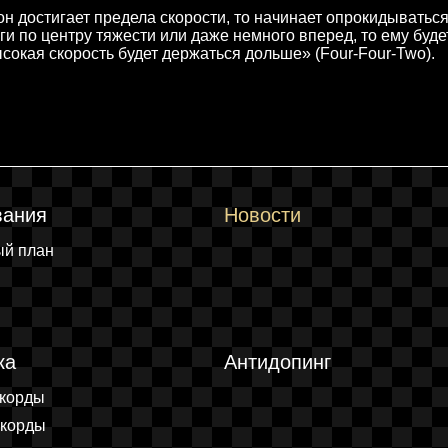
он достигает предела скорости, то начинает опрокидываться
оги по центру тяжести или даже немного вперед, то ему буде
сокая скорость будет держаться дольше» (Four-Four-Two).
вания
Новости
ый план
ка
Антидопинг
екорды
екорды