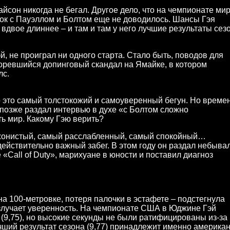
айсон никогда не бегал. Другое дело, что на чемпионате ми
 бок с Пауэллом и Болтом еще не доводилось. Шансы Гэя
 вдвое длиннее – и там и там у него лучшие результаты сез
Гэй, не проиграл ни одного старта. Стало быть, поводов для
горевшийся допинговый скандал на Ямайке, в котором
лс.
то это самый толстокожий и самоуверенный бегун. Но време
 позже раздал интервью в духе «с Болтом сложно
ь мир. Какому Гэю верить?
ижонистый, самый расслабленный, самый спокойный…
действительно важный забег. В этом году он раздал небыва
«Call of Duty», марихуане в юности и поставил диагноз
а 100-метровке, потеря палочки в эстафете – подстегнула
злучает уверенность. На чемпионате США в Юджине Гэй
 (9,75), но высокие секунды не были ратифицированы из-за
учший результат сезона (9,77) принадлежит именно американ