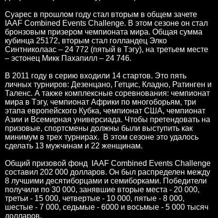
Суарес в прошлом году стал вторым в общем зачете
IAAF Combined Events Challenge. В этом сезоне он стал
бронзовым призером чемпионата мира. Общая сумма
кубинца 25172, вторым стал голландец Элко
Синтниколаас – 24 772 (пятый в Тэгу), на третьем месте
– эстонец Микк Пахапилл – 24 746.
В 2011 году в серию входили 14 стартов. Это пять
личных турниров: Дезенцано, Гетцис, Кладно, Ратинген и
Таленс. А также комплексные соревнования: чемпионат
мира в Тэгу, чемпионат Африки по многоборьям, три
этапа европейского Кубка, чемпионат США, чемпионат
Азии и Всемирная универсиада. Чтобы претендовать на
призовые, спортсмены должны были выступить как
минимум в трех турнирах. В этом сезоне это удалось
сделать 13 мужчинам и 22 женщинам.
Общий призовой фонд IAAF Combined Events Challenge
составил 202 000 долларов. Он был распределен между
8 лучшими десятиборцами и семиборками. Победители
получили по 30 000, занявшие вторые места - 20 000,
третьи - 15 000, четвертые - 10 000, пятые - 8 000,
шестые - 7 000, седьмые - 6000 и восьмые - 5 000 тысяч
долларов.