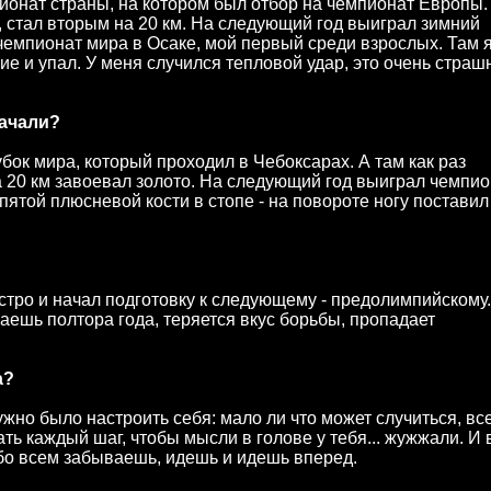
мпионат страны, на котором был отбор на чемпионат Европы.
у, стал вторым на 20 км. На следующий год выиграл зимний
емпионат мира в Осаке, мой первый среди взрослых. Там я
е и упал. У меня случился тепловой удар, это очень страш
начали?
бок мира, который проходил в Чебоксарах. А там как раз
а 20 км завоевал золото. На следующий год выиграл чемпио
пятой плюсневой кости в стопе - на повороте ногу поставил
ыстро и начал подготовку к следующему - предолимпийскому.
аешь полтора года, теряется вкус борьбы, пропадает
а?
ужно было настроить себя: мало ли что может случиться, вс
ть каждый шаг, чтобы мысли в голове у тебя... жужжали. И 
обо всем забываешь, идешь и идешь вперед.