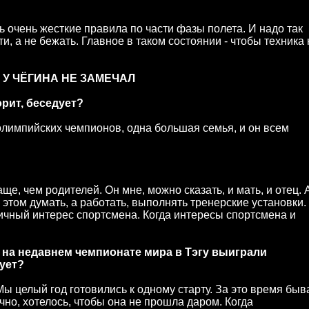
дь очень жесткие правила по части фазы полета. И надо так
и, а не бежать. Главное в таком состоянии - чтобы техника 
У ЧЁГИНА НЕ ЗАМЕЧАЛ
ворит, беседует?
олимпийских чемпионов, одна большая семья, и он всем
е, чем родителей. Он мне, можно сказать, и мать, и отец. 
б этом думать, а работать, выполнять тренерские установки.
личный интерес спортсмена. Когда интересы спортсмена и
ы на недавнем чемпионате мира в Тэгу выиграли
рует?
. Мы целый год готовились к одному старту. За это время быв
чно, хотелось, чтобы она не прошла даром. Когда