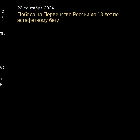
23 сентября 2024
 с
Победа на Первенстве России до 18 лет по
ез
эстафетному бегу
ть
м:
ак
я.
у
.