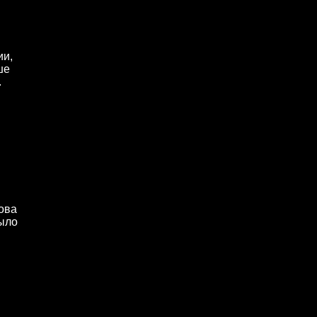
ии,
ше
.
лова
было