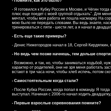
- Помните, как это было?
- Я готовился к Кубку России в Москве, и Чёгин тогд
плюс еще поедет с моей группой отдыхать". Для мен
мечтал, чтобы моя работа не пошла насмарку. На сор
мою было не передать словами. Вы ведь знаете, нас
тренироваться с пяти - шести лет, а я начал в двадцат
- Есть еще такие примеры?
- Денис Нижегородов начал в 18, Сергей Кирдяпкин, п
- Но ведь чем позже начнешь, тем дольше спорт
- Возможно, и так, но, чтобы заниматься ходьбой, ну
характер от родителей, они не зря меня работать зас
встают в три часа ночи, чтобы хлеб испечь, потом ско
- Самостоятельным когда стали?
- После Кубка России, когда попал в команду. Я тогд
выступал. Начиная с 2006-го начал ходить двадцатку,
- Первые взрослые соревнования помните?