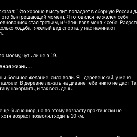
а сказал: "Кто хорошо выступит, попадает в сборную России д
я это был решающий момент. Я готовился не жалея себя,
евнованиях стал третьим, и Чёгин взял меня к себе. Радост
колько ходьба тяжелый вид спорта, у нас начинают
ь.
о-моему, чуть ли не в 19.
ивная жизнь…
жны большое желание, сила воли. Я - деревенский, у меня
тавляли. В деревне лежать на диване тебе никто не даст. Т
тину накормить, и так весь день.
а еще был юниор, но по этому возрасту практически не
 хотя возраст позволял ходить 10 км.