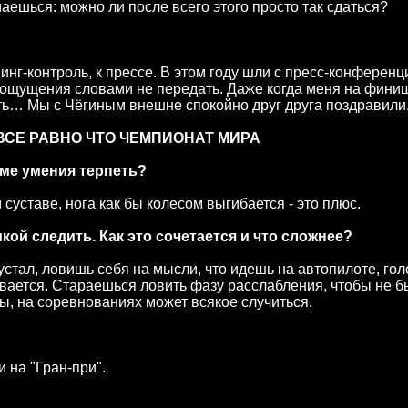
ешься: можно ли после всего этого просто так сдаться?
инг-контроль, к прессе. В этом году шли с пресс-конференц
е ощущения словами не передать. Даже когда меня на фини
тить… Мы с Чёгиным внешне спокойно друг друга поздравили
СЕ РАВНО ЧТО ЧЕМПИОНАТ МИРА
оме умения терпеть?
 суставе, нога как бы колесом выгибается - это плюс.
икой следить. Как это сочетается и что сложнее?
 устал, ловишь себя на мысли, что идешь на автопилоте, го
ывается. Стараешься ловить фазу расслабления, чтобы не 
ы, на соревнованиях может всякое случиться.
и на "Гран-при".