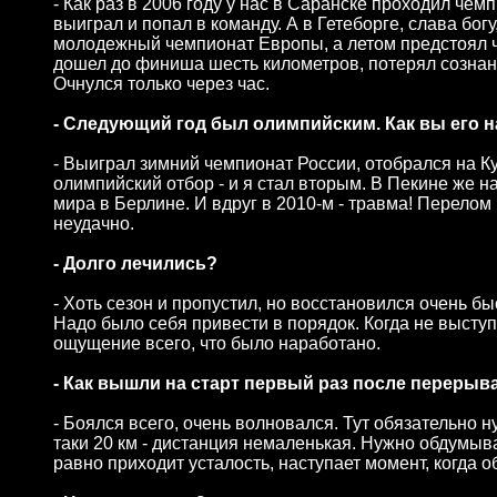
- Как раз в 2006 году у нас в Саранске проходил че
выиграл и попал в команду. А в Гетеборге, слава бог
молодежный чемпионат Европы, а летом предстоял ч
дошел до финиша шесть километров, потерял сознани
Очнулся только через час.
- Следующий год был олимпийским. Как вы его 
- Выиграл зимний чемпионат России, отобрался на Ку
олимпийский отбор - и я стал вторым. В Пекине же н
мира в Берлине. И вдруг в 2010-м - травма! Перелом 
неудачно.
- Долго лечились?
- Хоть сезон и пропустил, но восстановился очень б
Надо было себя привести в порядок. Когда не выступ
ощущение всего, что было наработано.
- Как вышли на старт первый раз после перерыв
- Боялся всего, очень волновался. Тут обязательно н
таки 20 км - дистанция немаленькая. Нужно обдумыва
равно приходит усталость, наступает момент, когда 