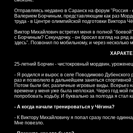
Отправляясь недавно в Саранск на форум "Россия - 
Валерием Борчиным, представляющим как раз Мордов
труда - в Центре олимпийской подготовки Виктора Чё
Виктор Михайлович встретил меня в полной "боевой" 
с Борчиным? Секундочку. - он бросил взгляд на ряд
здесь". Позвонил по мобильному, и через несколько 
ХАРАКТЕ
25-летний Борчин - чистокровный мордвин, уроженец
- Я родился и вырос в селе Поводимово Дубенского р
раз и позволило в дальнейшем заняться спортивной 
Потом были бег, различные игровые виды. Всерьез на
времени у меня уже была неплохая. Через год мой 
попробовать ходьбу. И буквально за полгода я стал 
- А когда начали тренироваться у Чёгина?
- К Виктору Михайловичу я попал сразу после одиннад
Мне повезло.