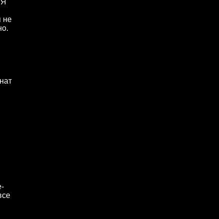
 Я
 не
но.
нат
е-
все