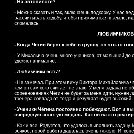
- На автопилоте?
- Можно сказать и так, включаешь подкорку. У нас ве
рассчитывать ходьбу, чтобы прижиматься к земле, идт
сломалась.
ЛЮБИМЧИКОВ 
- Когда Чёгин берет к себе в группу, он что-то го
- У Михалыча очень много учеников, от малышей до 
уделяет внимание.
- Любимчики есть?
- Не замечал. При этом вижу Виктора Михайловича чащ
кем он сам кого считает, не знаю. У меня задача не о
соревнованиях Чёгин не будет за меня идти, нужен 
тренера совпадают, тогда и результат будет высокий.
- Ученики Чёгина постоянно побеждают. Вот и в
очередную золотую медаль. Как он на это реаги
- Как и все. Радуется, что удалось выполнить задачу
всякое, порой работа давалась очень тяжело. И, коне