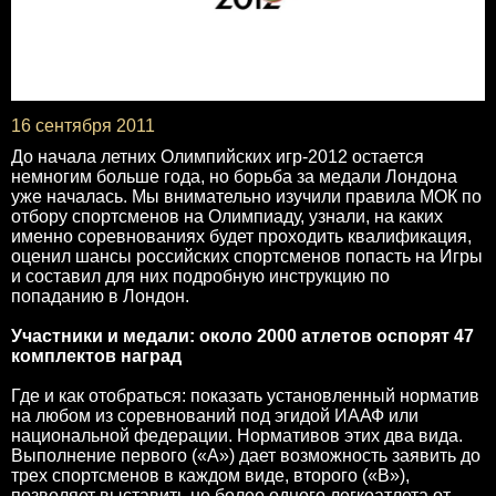
16 сентября 2011
До начала летних Олимпийских игр-2012 остается
немногим больше года, но борьба за медали Лондона
уже началась. Мы внимательно изучили правила МОК по
отбору спортсменов на Олимпиаду, узнали, на каких
именно соревнованиях будет проходить квалификация,
оценил шансы российских спортсменов попасть на Игры
и составил для них подробную инструкцию по
попаданию в Лондон.
Участники и медали: около 2000 атлетов оспорят 47
комплектов наград
Где и как отобраться: показать установленный норматив
на любом из соревнований под эгидой ИААФ или
национальной федерации. Нормативов этих два вида.
Выполнение первого («А») дает возможность заявить до
трех спортсменов в каждом виде, второго («В»),
позволяет выставить не более одного легкоатлета от