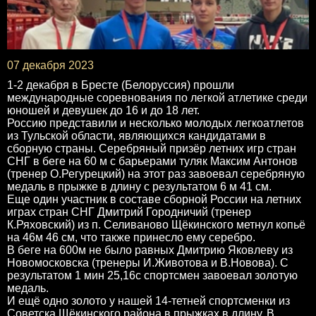
07 декабря 2023
1-2 декабря в Бресте (Белоруссия) прошли
международные соревнования по легкой атлетике среди
юношей и девушек до 16 и до 18 лет.
Россию представили и несколько молодых легкоатлетов
из Тульской области, являющихся кандидатами в
сборную страны. Серебряный призёр летних игр стран
СНГ в беге на 60 м с барьерами туляк Максим Антонов
(тренер О.Регурецкий) на этот раз завоевал серебряную
медаль в прыжке в длину с результатом 6 м 41 см.
Еще один участник в составе сборной России на летних
играх стран СНГ Дмитрий Городничий (тренер
К.Ряховский) из п. Селиваново Щёкинского метнул копьё
на 46м 46 см, что также принесло ему серебро.
В беге на 600м не было равных Дмитрию Яковлеву из
Новомосковска (тренеры И.Животова и В.Новова). С
результатом 1 мин 25,16с спортсмен завоевал золотую
медаль.
И ещё одно золото у нашей 14-тетней спортсменки из
Советска Щёкинского района в прыжках в длину. В