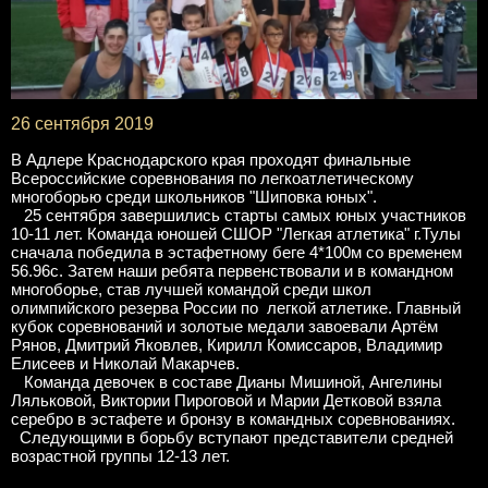
26 сентября 2019
В Адлере Краснодарского края проходят финальные
Всероссийские соревнования по легкоатлетическому
многоборью среди школьников "Шиповка юных".
25 сентября завершились старты самых юных участников
10-11 лет. Команда юношей СШОР "Легкая атлетика" г.Тулы
сначала победила в эстафетному беге 4*100м со временем
56.96с. Затем наши ребята первенствовали и в командном
многоборье, став лучшей командой среди школ
олимпийского резерва России по легкой атлетике. Главный
кубок соревнований и золотые медали завоевали Артём
Рянов, Дмитрий Яковлев, Кирилл Комиссаров, Владимир
Елисеев и Николай Макарчев.
Команда девочек в составе Дианы Мишиной, Ангелины
Ляльковой, Виктории Пироговой и Марии Детковой взяла
серебро в эстафете и бронзу в командных соревнованиях.
Следующими в борьбу вступают представители средней
возрастной группы 12-13 лет.