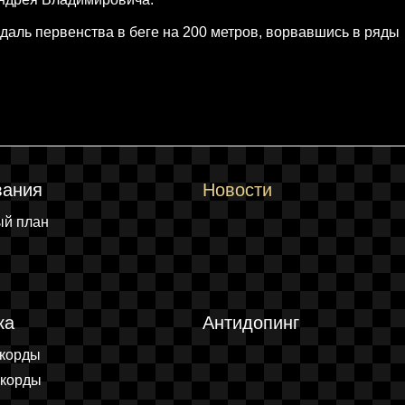
аль первенства в беге на 200 метров, ворвавшись в ряды
вания
Новости
ый план
ка
Антидопинг
екорды
екорды