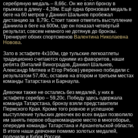
серебряную медаль – 8,66с. Он же взял бронзу в
прыжках в длину - 4,39м. Ещё одна бронзовая медаль в
беге на 60 метров у Даниил Шальнев пробежал
дистанцию за 8,79с. Стоит также отметить выступление
Даниила в беге на 600м, где он показал четвёртый
результат, совсем немного не дотянув до бронзы.
Тренирует обоих спортсменов
Валентина Николаевна
Новова
.
Зато в эстафете 4х100м, где тульские легкоатлеты
традиционно считаются одними из фаворитов, наши
ребята (Виталий Виноградов, Даниил Шальнев,
Александр Митяев и Егор Рябов) уверенно победили с
результатом 57,40с, оставив на втором и третьем местах
команды Татарстана и Барнаула.
Девочки также не остались без медалей, у них в
эстафете серебро – 59,20с. Победу здесь одержала
команда Татарстана, бронзу взяли представители
Пермского Края. Кроме того ровное и успешное
выступление тульских девочек во всех видах позволило
им занять первое общекомандное место в многоборье,
опередив команды Татарстана и Архангельской области.
В итоге наши девчонки помимо золотых медалей,
получили и Кубок России.