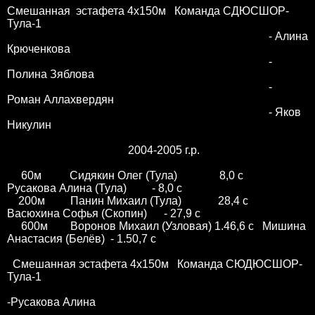
Смешанная эстафета 4х150м Команда СДЮСШОР-
Тула-1
- Алина
Крюченкова
-
Полина Зяблова
-
Роман Аллахвердян
- Яков
Никулин
2004-2005 г.р.
60м Сидякин Олег (Тула) 8,0 с
Русакова Алина (Тула) - 8,0 с
200м Панин Михаил (Тула) 28,4 с
Васюхина Софья (Скопин) - 27,9 с
600м Воронов Михаил (Узловая) 1.46,6 с Мишина
Анастасия (Белёв) - 1.50,7 с
Смешанная эстафета 4х150м Команда СЮДЮСШОР-
Тула-1
-Русакова Алина