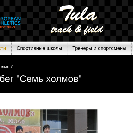
сти
Спортивные школы
Тренеры и спортсмены
холмов"
абег "Семь холмов"