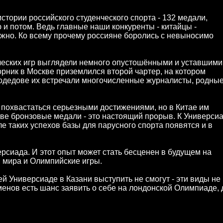
стории российского студенческого спорта - 132 медали,
 и потом. Ведь главные наши конкуренты - китайцы -
ожно. Ко всему прочему россияне боролись с невыносимо
ческих игр выглядели немного опустошёнными и уставшими
рник в Москве приземлился второй чартер, на котором
модедове их встречали многочисленные журналисты, родные
 похвастаться серьезными достижениями, но в Китае им
две бронзовые медали - это настоящий прорыв. К Универси
ле таких успехов базы для парусного спорта появятся и в
ерсиада. И этот опыт может стать бесценен в будущем на
ы мира и Олимпийские игры.
й Универсиаде в Казани выступить не смогут - эти виды не
енов есть шанс заявить о себе на лондонской Олимпиаде, 