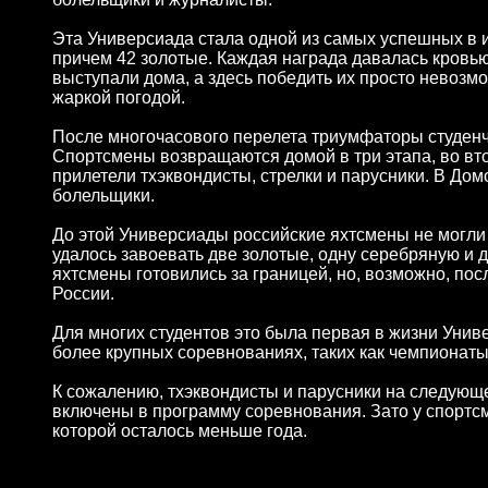
Эта Универсиада стала одной из самых успешных в и
причем 42 золотые. Каждая награда давалась кровью
выступали дома, а здесь победить их просто невозм
жаркой погодой.
После многочасового перелета триумфаторы студен
Спортсмены возвращаются домой в три этапа, во вто
прилетели тхэквондисты, стрелки и парусники. В До
болельщики.
До этой Универсиады российские яхтсмены не могли
удалось завоевать две золотые, одну серебряную и 
яхтсмены готовились за границей, но, возможно, пос
России.
Для многих студентов это была первая в жизни Унив
более крупных соревнованиях, таких как чемпионат
К сожалению, тхэквондисты и парусники на следующе
включены в программу соревнования. Зато у спортсм
которой осталось меньше года.