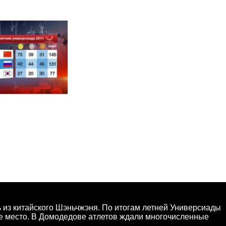
 из китайского Шэньчжэня. По итогам летней Универсиады
е место. В Домодедове атлетов ждали многочисленные