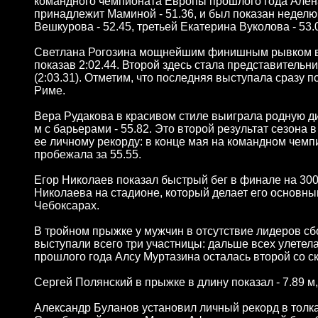
командного чемпионата Европы прошлого года Алена 
принадлежит Маминой - 51.36, и был показан неделю
Вешкурова - 52.45, третьей Екатерина Вуколова - 53.
Светлана Рогозина мощнейшим финишным рывком вы
показав 2:02.44. Второй здесь стала представительн
(2:03.31). Отметим, что последняя выступала сразу 
Риме.
Вера Рудакова в красивом стиле выиграла родную 
м с барьерами - 55.82. Это второй результат сезона
ее личному рекорду: в конце мая на командном чем
пробежала за 55.55.
Егор Николаев показал быстрый бег в финале на 3000
Николаева на стадионе, который делает его основн
Чебоксарах.
В тройном прыжке у мужчин в отсутствие лидеров сб
выступали всего три участницы: дальше всех улетел
прошлого года Алсу Муртазина осталась второй со с
Сергей Полянский в прыжке в длину показал - 7.89 
Александр Буланов установил личный рекорд в толкани