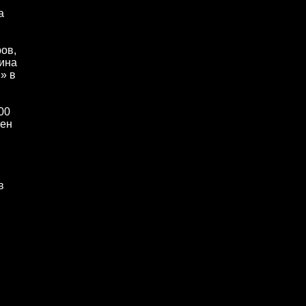
а
ов,
гина
» в
00
вен
в
ы