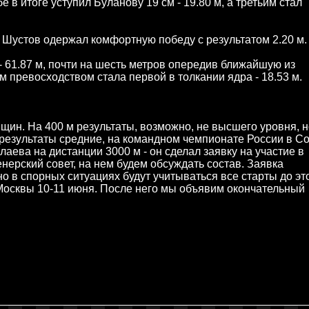
 итоге уступил Буланову 19 см - 19.80 м, а третьим стал
Шустов одержал комфортную победу с результатом 2.20 м.
 61.87 м, почти на шесть метров опередив ближайшую из
 превосходством стала первой в толкании ядра - 18.53 м.
ин. На 400 м результаты, возможно, не высшего уровня, н
е результаты средние, на командном чемпионате России в С
аева на дистанции 3000 м - он сделал заявку на участие в
нерский совет, на нем будем обсуждать состав. Заявка
о в спорных ситуациях будут учитываться все старты до эт
Москвы 10-11 июня. После него мы объявим окончательный