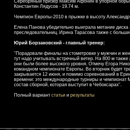
Серебряный призер Максим Афонин в упорной борьбе в
Константин Лядусов - 19.74 м.
Чемпион Европы-2010 в прыжке в высоту Александр 
Елена Панова убедительно выиграла метание диска -
преследовательниц. Ирина Тарасова также с большим
Юрий Борзаковский - главный тренер:
"Порадовали финалы на стометровке у мужчин и женщ
тут надо учитывать встречный ветер. На 800 м такж
они были более высокого уровня. Отмечу Егора Никол
командном чемпионате Европы. Во вторник будет тре
закрывается 12 июня, и помимо соревнований в Ерин
времени: это международные турниры и чемпионат 
состав сборной, которая выступит в Чебоксарах".
Полный вариант
статьи
и
результаты