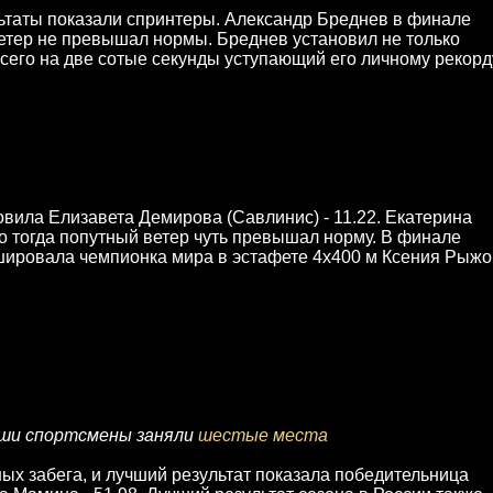
ьтаты показали спринтеры. Александр Бреднев в финале
ветер не превышал нормы. Бреднев установил не только
 всего на две сотые секунды уступающий его личному рекорд
овила Елизавета Демирова (Савлинис) - 11.22. Екатерина
но тогда попутный ветер чуть превышал норму. В финале
ишировала чемпионка мира в эстафете 4х400 м Ксения Рыж
аши спортсмены заняли
шестые места
ых забега, и лучший результат показала победительница