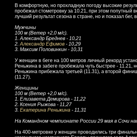
В комфортную, но прохладную погоду высокие резул
пробежал стометровку за 10.21, при этом попутный 
лучший результат сезона в стране, но и показал бег,
Мужчины
100 м (Ветер +2,0 м/с).
1. Александр Бреднев - 10,21
2.
Александр Ефимов
- 10,29
3. Максим Половинкин - 10,31
У женщин в беге на 100 метров личный рекорд устан
Реньжина в забеге пробежала чуть быстрее - 11.21, 
Реньжина прибежала третьей (11.31), а второй фин
(11.27).
Женщины
100 м (Ветер +2,0 м/с).
1. Елизавета Демирова - 11,22
2. Ксения Рыжова - 11,27
3.
Екатерина Реньжина
- 11,31
На Командном чемпионате России 29 мая в Сочи н
На 400-метровке у женщин проводились три финальн