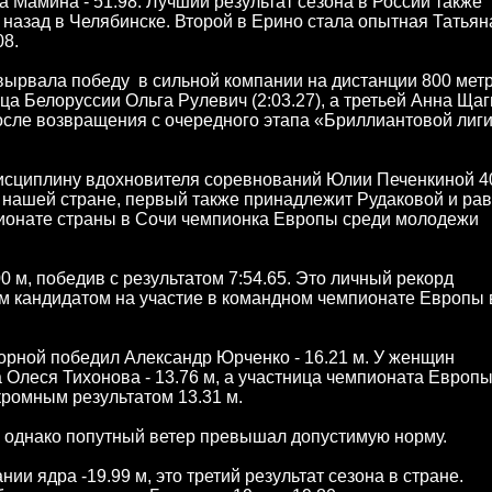
Мамина - 51.98. Лучший результат сезона в России также
 назад в Челябинске. Второй в Ерино стала опытная Татьян
08.
рвала победу в сильной компании на дистанции 800 метр
ица Белоруссии Ольга Рулевич (2:03.27), а третьей Анна Ща
после возвращения с очередного этапа «Бриллиантовой лиги
дисциплину вдохновителя соревнований Юлии Печенкиной 4
 в нашей стране, первый также принадлежит Рудаковой и ра
пионате страны в Сочи чемпионка Европы среди молодежи
 м, победив с результатом 7:54.65. Это личный рекорд
ым кандидатом на участие в командном чемпионате Европы 
орной победил Александр Юрченко - 16.21 м. У женщин
а Олеся Тихонова - 13.76 м, а участница чемпионата Европ
кромным результатом 13.31 м.
м, однако попутный ветер превышал допустимую норму.
и ядра -19.99 м, это третий результат сезона в стране.