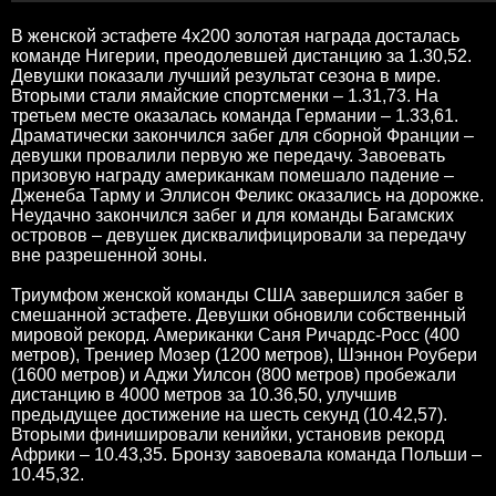
В женской эстафете 4х200 золотая награда досталась
команде Нигерии, преодолевшей дистанцию за 1.30,52.
Девушки показали лучший результат сезона в мире.
Вторыми стали ямайские спортсменки – 1.31,73. На
третьем месте оказалась команда Германии – 1.33,61.
Драматически закончился забег для сборной Франции –
девушки провалили первую же передачу. Завоевать
призовую награду американкам помешало падение –
Дженеба Тарму и Эллисон Феликс оказались на дорожке.
Неудачно закончился забег и для команды Багамских
островов – девушек дисквалифицировали за передачу
вне разрешенной зоны.
Триумфом женской команды США завершился забег в
смешанной эстафете. Девушки обновили собственный
мировой рекорд. Американки Саня Ричардс-Росс (400
метров), Трениер Мозер (1200 метров), Шэннон Роубери
(1600 метров) и Аджи Уилсон (800 метров) пробежали
дистанцию в 4000 метров за 10.36,50, улучшив
предыдущее достижение на шесть секунд (10.42,57).
Вторыми финишировали кенийки, установив рекорд
Африки – 10.43,35. Бронзу завоевала команда Польши –
10.45,32.