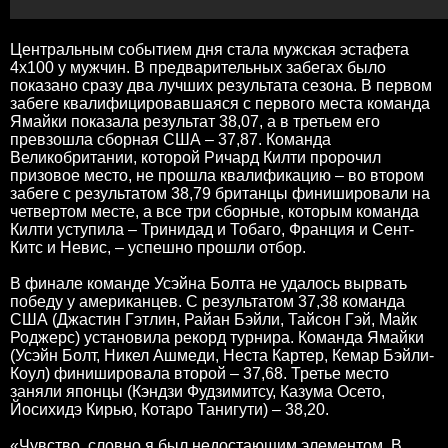
Центральным событием дня стала мужская эстафета
4х100 у мужчин. В предварительных забегах было
показано сразу два лучших результата сезона. В первом
забеге квалифицировавшаяся с первого места команда
Ямайки показала результат 38,07, а в третьем его
превзошла сборная США – 37,87. Команда
Великобритании, которой Ричард Килти пророчил
призовое место, не прошла квалификацию – во втором
забеге с результатом 38,79 британцы финишировали на
четвертом месте, а все три сборные, которым команда
Килти уступила – Тринидад и Тобаго, Франция и Сент-
Китс и Невис, – успешно прошли отбор.
В финале команде Усэйна Болта не удалось вырвать
победу у американцев. С результатом 37,38 команда
США (Джастин Гэтлин, Райан Бэйли, Тайсон Гэй, Майк
Роджерс) установила рекорд турнира. Команда Ямайки
(Усэйн Болт, Никел Ашмеди, Неста Картер, Кемар Бэйли-
Коул) финишировала второй – 37,68. Третье место
заняли японцы (Кэндзи Фудзимитсу, Казума Осето,
Йосихидэ Кирью, Котаро Танигути) – 38,20.
«Чувство, словно я был недостающим элементом. В