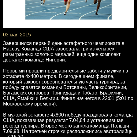
03 мая 2015
Завершился первый день эстафетного чемпионата в
Нассау. Команда США завоевала три из четырех
разыгранных золотых медалей, еще один комплект
достался команде Нигерии.
Первыми прошли предварительные забеги у мужчин в
эстафете 4х400 метров. В сегодняшнем финале,
который закроет соревновательную часть турнира, за
победу сразятся команды Ботсваны, Великобритании,
Багамских островов, Тринидада и Тобаго, Бразилии,
США, Ямайки и Бельгии. Финал начнется в 22:01 (5:01 по
Московскому времени).
В мужской эстафете 4х800 победу праздновала команда
США, показавшая результат 7.04,84 и установившая
рекорд турнира. Второе место заняла команда Польши –
7.09,98. На третьей строчки расположились австралийцы
– 7.16,30.