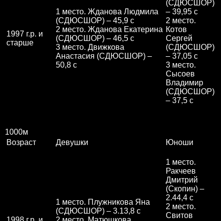
(СДЮСШОР)
1 место. Жданова Людмила
– 39,95 с
(СДЮСШОР) – 45,9 с
2 место.
2 место. Жданова Екатерина
Котов
1997 г.р. и
(СДЮСШОР) – 46,5 с
Сергей
старше
3 место. Движкова
(СДЮСШОР)
Анастасия (СДЮСШОР) –
– 37,05 с
50,8 с
3 место.
Сысоев
Владимир
(СДЮСШОР)
– 37,5 с
1000м
Возраст
Девушки
Юноши
1 место.
Ракчеев
Дмитрий
(Скопин) –
2.44,4 с
1 место. Плужникова Яна
2 место.
(СДЮСШОР) – 3.13,8 с
Свитов
1998 г.р. и
2 место. Матюшкова