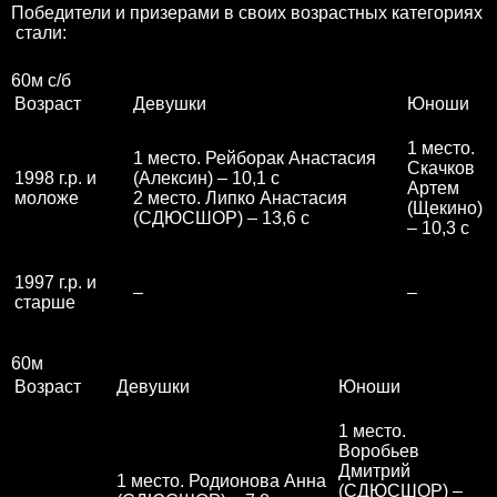
Победители и призерами в своих возрастных категориях
стали:
60м с/б
Возраст
Девушки
Юноши
1 место.
1 место. Рейборак Анастасия
Скачков
1998 г.р. и
(Алексин) – 10,1 с
Артем
моложе
2 место. Липко Анастасия
(Щекино)
(СДЮСШОР) – 13,6 с
– 10,3 с
1997 г.р. и
–
–
старше
60м
Возраст
Девушки
Юноши
1 место.
Воробьев
Дмитрий
1 место. Родионова Анна
(СДЮСШОР) –