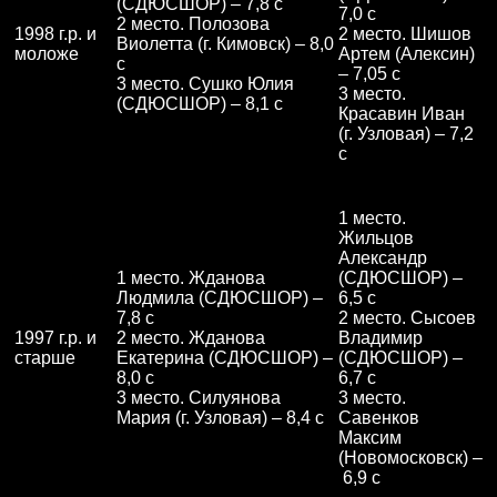
(СДЮСШОР) – 7,8 с
7,0 с
2 место. Полозова
1998 г.р. и
2 место. Шишов
Виолетта (г. Кимовск) – 8,0
моложе
Артем (Алексин)
с
– 7,05 с
3 место. Сушко Юлия
3 место.
(СДЮСШОР) – 8,1 с
Красавин Иван
(г. Узловая) – 7,2
с
1 место.
Жильцов
Александр
1 место. Жданова
(СДЮСШОР) –
Людмила (СДЮСШОР) –
6,5 с
7,8 с
2 место. Сысоев
1997 г.р. и
2 место. Жданова
Владимир
старше
Екатерина (СДЮСШОР) –
(СДЮСШОР) –
8,0 с
6,7 с
3 место. Силуянова
3 место.
Мария (г. Узловая) – 8,4 с
Савенков
Максим
(Новомосковск) –
6,9 с