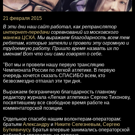
21 февраля 2015
В эти дни наш сайт работал, как ретранслятор
интернет-передачи
соревнований из московского
манежа ЦСКА
. Мы выражаем благодарность всем тем
ребятам, которые затеяли и провели эту огромную и
трудоемкую работу. Пришло время назвать их по
именам! Вот что они сами говорят о себе.
"Вот мы и провели нашу первую трансляцию
Чемпионата России по легкой атлетике. В первую
очередь хочется сказать СПАСИБО всем, кто
безвозмездно отпахал эти три дня.
Выражаем безграничную благодарность главному
редактору журнала «Легкая атлетика» Сергею Тихонову,
посвятившему все свободное время работе на
комментаторской позиции.
Отдельное спасибо нашим волонтерам-операторам:
братьям
Александру
и
Никите Селезневым
,
Сергею
Буткявичусу
. Братья впервые занимались операторской