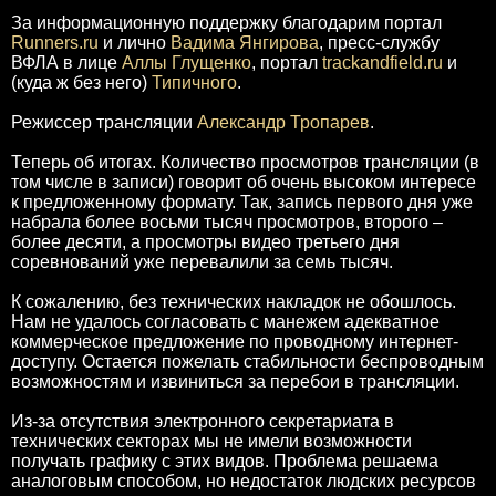
За информационную поддержку благодарим портал
Runners.ru
и лично
Вадима Янгирова
, пресс-службу
ВФЛА в лице
Аллы Глущенко
, портал
trackandfield.ru
и
(куда ж без него)
Типичного
.
Режиссер трансляции
Александр Тропарев
.
Теперь об итогах. Количество просмотров трансляции (в
том числе в записи) говорит об очень высоком интересе
к предложенному формату. Так, запись первого дня уже
набрала более восьми тысяч просмотров, второго –
более десяти, а просмотры видео третьего дня
соревнований уже перевалили за семь тысяч.
К сожалению, без технических накладок не обошлось.
Нам не удалось согласовать с манежем адекватное
коммерческое предложение по проводному интернет-
доступу. Остается пожелать стабильности беспроводным
возможностям и извиниться за перебои в трансляции.
Из-за отсутствия электронного секретариата в
технических секторах мы не имели возможности
получать графику с этих видов. Проблема решаема
аналоговым способом, но недостаток людских ресурсов