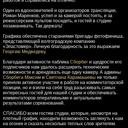
работой и справились на отлично.
Один из вдохновителей и организаторов трансляции,
Роман Маренков, успел и за камерой постоять, и за
режиссерским пультом посидеть, и гостей в студию
позаманивать. Так держать!
Графика обеспечена стараниями бригады фотофиниша,
представляющей волгоградскую компанию
«Эластомер». Личную благодарность за это выражаем
Георгию Медведеву
.
Благодаря активности паблика
Сборбег
и щедрости его
подписчиков нам удалось расширить технические
возможности и арендовать еще одну камеру. А админы
Сборбега
Максим
и
Светлана Карамашевы
не только
приняли активное участие в работе на комментаторской
позиции, но и взяли на себя труд разыскивать самых
интересных гостей для нашей студии и обеспечивать
комментаторов оперативными и актуальными
результатами соревнований.
СПАСИБО всем гостям студии, которые, несмотря на
плотный график, находили возможность заглянуть к нам
на огонек и сказать несколько теплых слов зрителям.