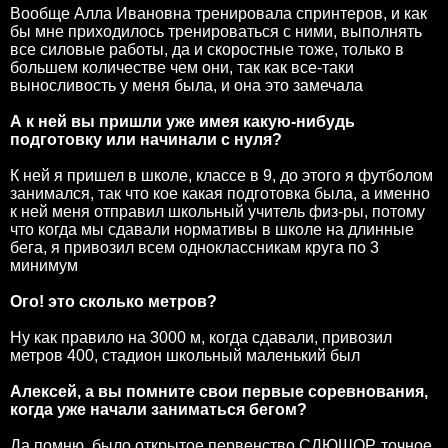
Вообще Алла Ивановна тренировала спринтеров, и как
бы мне приходилось тренироваться с ними, выполнять
все силовые работы, да и скоростные тоже, только в
большем количестве чем они, так как все-таки
выносливость у меня была, и она это замечала
А к ней вы пришли уже имея какую-нибудь
подготовку или начинали с нуля?
К ней я пришел в школе, классе в 9, до этого я футболом
занимался, так что кое какая подготовка была, а именно
к ней меня отправил школьный учитель физ-ры, потому
что когда мы сдавали нормативы в школе на длинные
бега, я привозил всем одноклассникам круга по 3
минимум
Ого! это сколько метров?
Ну как правило на 3000 м, когда сдавали, привозил
метров 400, стадион школьный маленький был
Алексей, а вы помните свои первые соревнования,
когда уже начали заниматься бегом?
Да помню, было открытое первенство СДЮШОР, точное