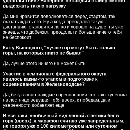
удовольствие? Наверное, не каждый стайер сможет
выдержать такую нагрузку
Да мне нравится поволноваться перед стартом, так
сказать ждать его. Ну а когда преодолел такую
дистанцию, становится легко и хорошо на душе, ты уже
знаешь, что добежал, преодолел и больше ничего тебя
не беспокоит
Как у Высоцкого, "лучше гор могут быть только
горы, на которых никто не бывал"
Да, лучше этого ничего не может быть
Участие в чемпионате федерального округа
явилось каким-то этапом в подготовке к
соревнованиям в Железноводске?
Да, безусловно. каждые соревнования это, как ступенька
на лестнице ведущая тебя вверх, к победам, да и
уверенности добавляет еще
И все-таки, необычный вид легкой атлетики бег в
гору (вверх), я марафон считаю уже запредельным,
не говоря уже о 100 километровом или суточном